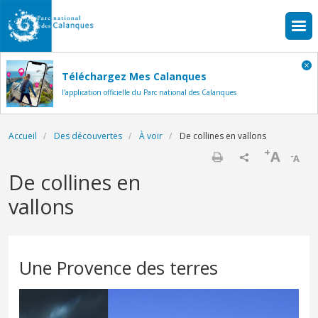
Aller au contenu principal
Téléchargez Mes Calanques
l'application officielle du Parc national des Calanques
Fil d'Ariane
Accueil
Des découvertes
À voir
De collines en vallons
+
A
-
A
Imprimer
De collines en
vallons
Une Provence des terres