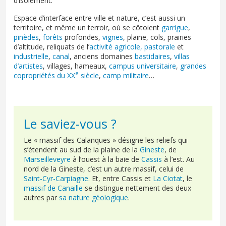
d’isolement.
Espace d’interface entre ville et nature, c’est aussi un
territoire, et même un terroir, où se côtoient
garrigue
,
pinèdes
,
forêts
profondes,
vignes
, plaine, cols, prairies
d’altitude, reliquats de l’
activité agricole, pastorale
et
industrielle
,
canal
, anciens domaines
bastidaires
,
villas
d’artistes
, villages, hameaux,
campus universitaire
,
grandes
e
copropriétés du XX
siècle
,
camp militaire
…
Le saviez-vous ?
Le « massif des Calanques » désigne les reliefs qui
s’étendent au sud de la plaine de la
Gineste
, de
Marseilleveyre
à l’ouest à la baie de
Cassis
à l’est. Au
nord de la Gineste, c’est un autre massif, celui de
Saint-Cyr-Carpiagne
. Et, entre Cassis et
La Ciotat
, le
massif de Canaille
se distingue nettement des deux
autres par
sa nature géologique
.