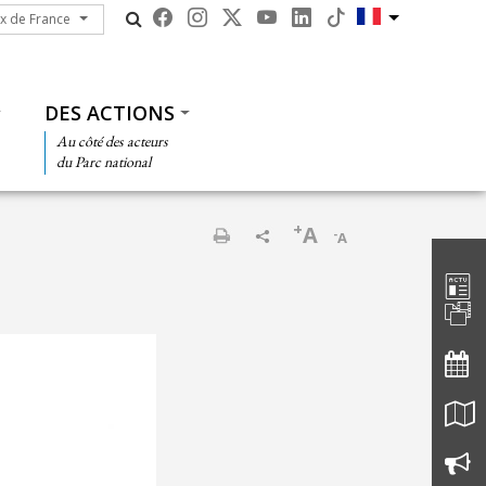
ux de France
ux de France
DES ACTIONS
Au côté des acteurs
du Parc national
+
A
-
A
Barre d'
Imprimer