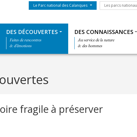
Menu du parc
Les parcs nationa
Le Parc national des Calanques
Les parcs nationa
Thématiques
DES DÉCOUVERTES
DES CONNAISSANCES
Faites de rencontres
Au service de la nature
& d’émotions
& des hommes
ouvertes
oire fragile à préserver