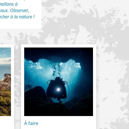
vaillons à
eaux. Observer,
cher à la nature !
À faire