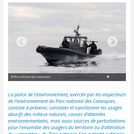
© Parc national des Calanques
© P
La police de l’environnement, exercée par les inspecteurs
de l’environnement du Parc national des Calanques,
consiste à prévenir, constater et sanctionner les usages
abusifs des
milieux naturels
, causes d’atteintes
environnementales, mais aussi sources de perturbations
pour l’ensemble des usagers du territoire ou d’altération
du « caractère » du Parc national. Son autorité judiciaire