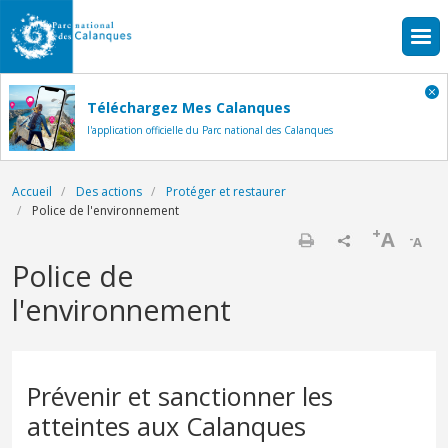
Aller au contenu principal
Téléchargez Mes Calanques
l'application officielle du Parc national des Calanques
Fil d'Ariane
Accueil
Des actions
Protéger et restaurer
Police de l'environnement
+
A
-
A
Imprimer
Police de
l'environnement
Prévenir et sanctionner les
atteintes aux Calanques