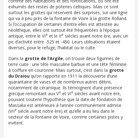
comme des habitations et des fortifications, où ont été
exhumés des restes de poteries celtiques. Mais ce sont
surtout les grottes qui réservent des surprises, sur une ligne
qui va à peu près de la fontaine de Voire à la grotte Rolland.
Si l’occupation de certaines d’entre elles est attestée au
néolithique, elles ont surtout été fréquentées à l’époque
e
e
antique, entre le VI
et le II
siècles avant notre ère, avec un
pic d’activité entre -525 et -450. Leurs utilisations étaient
diverses, pour le refuge, l’habitat ou le culte.
Dans la
grotte de l’Argile
, on trouve deux figurines de
terre cuite : une tête masculine barbue et une tête féminine
à coiffure en couronne. Mais surtout, c’est dans la
grotte
du Draiou
qu’on rapporte en 1911 la découverte d’une
quarantaine de vases et de nombreux autres débris,
notamment de céramique. Ils témoignent d’une présence
e
e
grecque remontant aux V
et VI
siècles avant notre ère,
pouvant soutenir l’hypothèse que la date de fondation de
Massalia est antérieure à l’année communément admise
e
(VII
siècle avant notre ère) et qu’elle a eu lieu dans le
secteur de la fontaine de Voire, comme certaines pistes y
invitent.