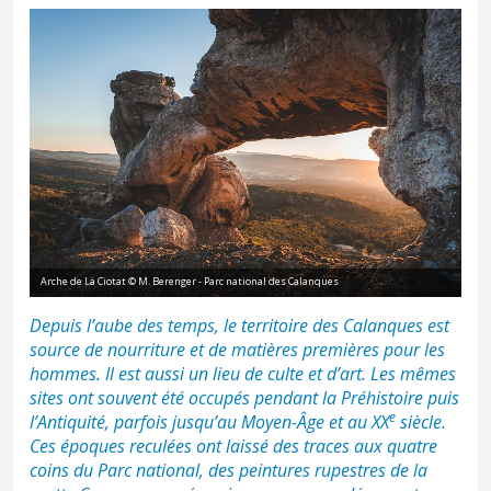
Arche de La Ciotat © M. Berenger - Parc national des Calanques
Depuis l’aube des temps, le territoire des Calanques est
source de nourriture et de matières premières pour les
hommes. Il est aussi un lieu de culte et d’art. Les mêmes
sites ont souvent été occupés pendant la Préhistoire puis
e
l’Antiquité, parfois jusqu’au Moyen-Âge et au XX
siècle.
Ces époques reculées ont laissé des traces aux quatre
coins du Parc national, des peintures rupestres de la