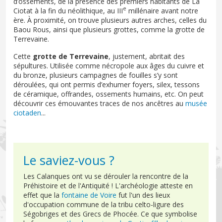
d’ossements, de la présence des premiers habitants de La
e
Ciotat à la fin du néolithique, au III
millénaire avant notre
ère. À proximité, on trouve plusieurs autres arches, celles du
Baou Rous, ainsi que plusieurs grottes, comme la grotte de
Terrevaine.
Cette
grotte de Terrevaine
, justement, abritait des
sépultures. Utilisée comme nécropole aux âges du cuivre et
du bronze, plusieurs campagnes de fouilles s’y sont
déroulées, qui ont permis d’exhumer foyers, silex, tessons
de céramique, offrandes, ossements humains, etc. On peut
découvrir ces émouvantes traces de nos ancêtres au
musée
ciotaden
...
Le saviez-vous ?
Les Calanques ont vu se dérouler la rencontre de la
Préhistoire et de l'Antiquité ! L'archéologie atteste en
effet que la
fontaine de Voire
fut l'un des lieux
d'occupation commune de la tribu celto-ligure des
Ségobriges et des Grecs de Phocée. Ce que symbolise