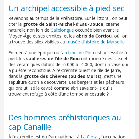
Un archipel accessible à pied sec
Revenons au temps de la Préhistoire. Sur le littoral, on peut
citer la
grotte de Saint-Michel-d’Eau-Douce
, citerne
naturelle non loin de
Callelongue
occupée bien avant le
Moyen-Âge et ses ermites, et les
abris de Cortiou
, où l’on
a trouvé des silex visibles au
musée d’histoire de Marseille
.
En mer, à une époque où l’
archipel de Riou
est accessible à
pied, les
sablières de l’île de Riou
ont montré des silex et
des céramiques datant de -6 000 à -4 000, dont un vase qui
a pu être reconstitué. À l’extrémité ouest de l’île de Jarre,
dans la
grotte des Chèvres (ou des Morts)
, c’est une
sépulture qu’on a découverte. Les bergers et les pêcheurs
qui ont utilisé la cavité comme abri savaient-ils qu’ils
trouvaient refuge à côté d’une tombe ancestrale ?
Des hommes préhistoriques au
cap Canaille
À l’extrémité est du Parc national, à
La Ciotat
, l’occupation