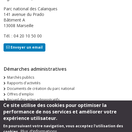
Parc national des Calanques
141 avenue du Prado
Bâtiment A
13008 Marseille
Tél. : 04 20 10 50 00
Envoyer un email
Démarches administratives
Marchés publics
Rapports d'activités
Documents de création du parc national
Offres d'emploi
Recueil des actes administratifs
Ce site utilise des cookies pour optimiser la
Consultations publiques
performance de nos services et améliorer votre
Suivez-nous
expérience utilisateur.
En poursuivant votre navigation, vous acceptez l'utilisation des
Plus d'informations
cookies.