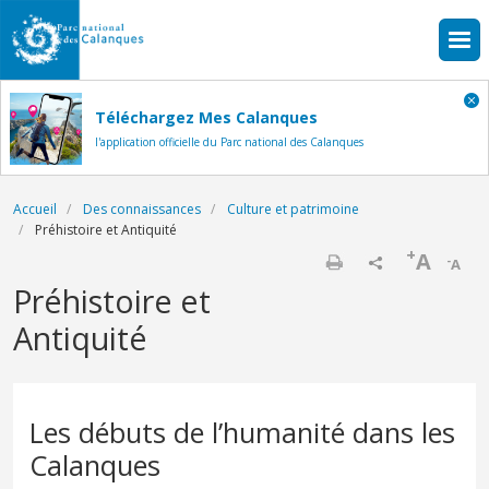
Aller au contenu principal
Téléchargez Mes Calanques
l'application officielle du Parc national des Calanques
Fil d'Ariane
Accueil
Des connaissances
Culture et patrimoine
Préhistoire et Antiquité
+
A
-
A
Imprimer
Préhistoire et
Antiquité
Les débuts de l’humanité dans les
Calanques