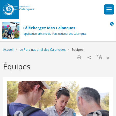
Aller au contenu principal
Téléchargez Mes Calanques
l'application officielle du Parc national des Calanques
Fil d'Ariane
Accueil
Le Parc national des Calanques
Équipes
+
A
-
A
Imprimer
Équipes