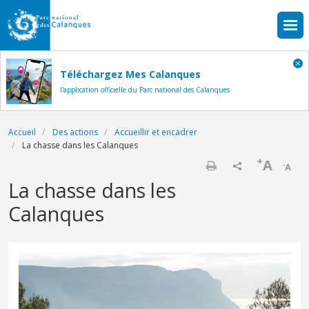
Aller au contenu principal
Téléchargez Mes Calanques
l'application officielle du Parc national des Calanques
Fil d'Ariane
Accueil
Des actions
Accueillir et encadrer
La chasse dans les Calanques
+
A
-
A
Imprimer
La chasse dans les
Calanques