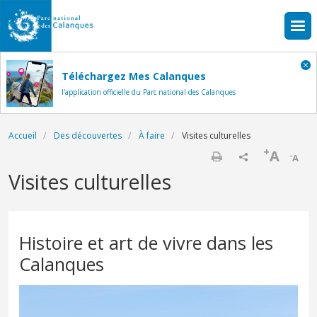
Aller au contenu principal
Téléchargez Mes Calanques
l'application officielle du Parc national des Calanques
Fil d'Ariane
Accueil
Des découvertes
À faire
Visites culturelles
+
A
-
A
Imprimer
Visites culturelles
Histoire et art de vivre dans les
Calanques