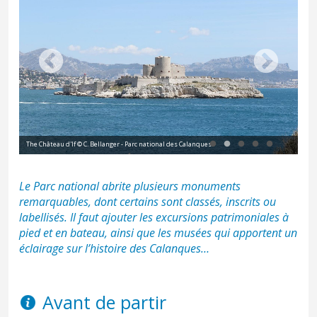
The Château d'If © C. Bellanger - Parc national des Calanques
L'E
Le Parc national abrite plusieurs monuments
remarquables, dont certains sont classés, inscrits ou
labellisés. Il faut ajouter les excursions patrimoniales à
pied et en bateau, ainsi que les musées qui apportent un
éclairage sur l’histoire des Calanques…
Avant de partir