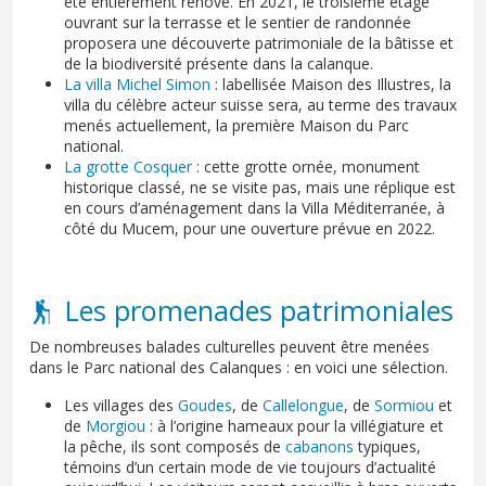
été entièrement rénové. En 2021, le troisième étage
ouvrant sur la terrasse et le sentier de randonnée
proposera une découverte patrimoniale de la bâtisse et
de la biodiversité présente dans la calanque.
La villa Michel Simon
: labellisée Maison des Illustres, la
villa du célèbre acteur suisse sera, au terme des travaux
menés actuellement, la première Maison du Parc
national.
La grotte Cosquer
: cette grotte ornée, monument
historique classé, ne se visite pas, mais une réplique est
en cours d’aménagement dans la Villa Méditerranée, à
côté du Mucem, pour une ouverture prévue en 2022.
Les promenades patrimoniales
De nombreuses balades culturelles peuvent être menées
dans le Parc national des Calanques : en voici une sélection.
Les villages des
Goudes
, de
Callelongue
, de
Sormiou
et
de
Morgiou
: à l’origine hameaux pour la villégiature et
la pêche, ils sont composés de
cabanons
typiques,
témoins d’un certain mode de vie toujours d’actualité