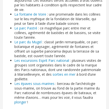
aujourd’hui. Les visiteurs seront accueillis à bras ouverts
par les habitants à condition qu’ils respectent leur cadre
de vie.
La fontaine de Voire
: une promenade dans les collines
sur le lieu mythique de la fondation de Marseille, qui
peut se faire à l’aide d’une balade sonore.
Le parc Pastré
: ce magnifique parc entre mer et
collines, agrémenté de bastides et de bassins, se visite
toute l’année.
Le parc du Mugel
: classé jardin remarquable, ce parc
botanique et paysager, agrémenté de fontaines et
offrant un superbe panorama depuis la terrasse de sa
bastide, est ouvert toute l’année.
Les excursions Esprit Parc national
: plusieurs visites de
groupes sont organisées dans le cadre de la marque
des Parcs nationaux, dont une randonnée patrimoniale
à Marseilleveyre, et des
sorties en mer
à bord d’une
goélette.
Les épaves sous-marines
: berceau de l’archéologie
sous-marine, on trouve au fond de la partie marine du
Parc national de nombreuses épaves de bateaux, et
même d’avions… mais pour les voir, il vous faudra
plonger
!