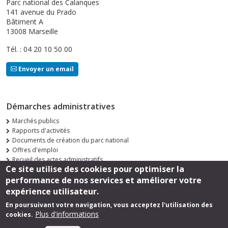
Parc national des Calanques
141 avenue du Prado
Bâtiment A
13008 Marseille
Tél. : 04 20 10 50 00
Envoyer un email
Démarches administratives
Marchés publics
Rapports d'activités
Documents de création du parc national
Offres d'emploi
Recueil des actes administratifs
Ce site utilise des cookies pour optimiser la
Consultations publiques
performance de nos services et améliorer votre
Suivez-nous
expérience utilisateur.
En poursuivant votre navigation, vous acceptez l'utilisation des
Plus d'informations
cookies.
Footer
Mentions légales