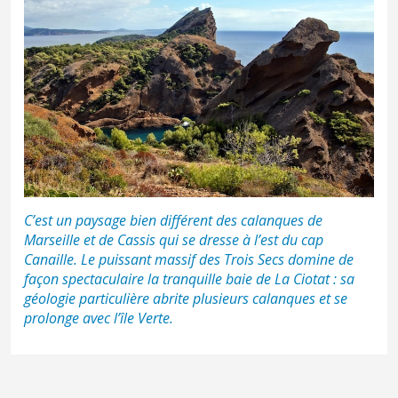
C’est un paysage bien différent des
calanques de
Marseille
et
de Cassis
qui se dresse à l’est du cap
Canaille. Le puissant massif des Trois Secs domine de
façon spectaculaire la tranquille baie de
La Ciotat
: sa
géologie particulière abrite plusieurs calanques et se
prolonge avec l’île Verte.