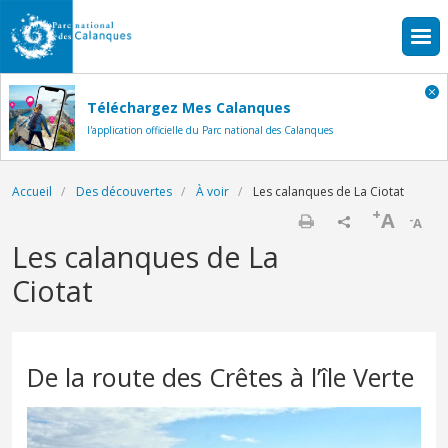
Aller au contenu principal
Téléchargez Mes Calanques
l'application officielle du Parc national des Calanques
Fil d'Ariane
Accueil
Des découvertes
À voir
Les calanques de La Ciotat
+
A
-
A
Imprimer
Les calanques de La
Ciotat
De la route des Crêtes à l’île Verte