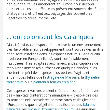
par leur beauté, les amenèrent en Europe pour décorer
parcs et jardins : en effet, elles présentent souvent des fleurs
chatoyantes, et offrent aux paysages des couvertures
végétales colorées, même l’été.
… qui colonisent les Calanques
Mais très vite, ces espèces ont trouvé ici un environnement
très favorable à leur développement, sont sorties des jardins
et se sont installées dans les espaces naturels. Sans aucun
prédateur en Europe, elles s’y sont confortablement
multipliées. Très adaptées aux milieux arides, capables de
recouvrir d'immenses surfaces en quelques années, elles
mettent en péril des espèces plus petites, fragiles et
endémiques telles que l’
astragale de Marseille
, la
thymélée
tartonraire
ou le
plantain à feuilles en alène
.
Ces espèces invasives entrent même en compétition avec
des « habitats d'intérêt communautaire », c'est-à-dire des
milieux naturels considérés comme rares et fragiles par
l'Europe, tels que la végétation des fissures des
falaises
calcaires
, les
rochers littoraux à Limonium
, les garrigues