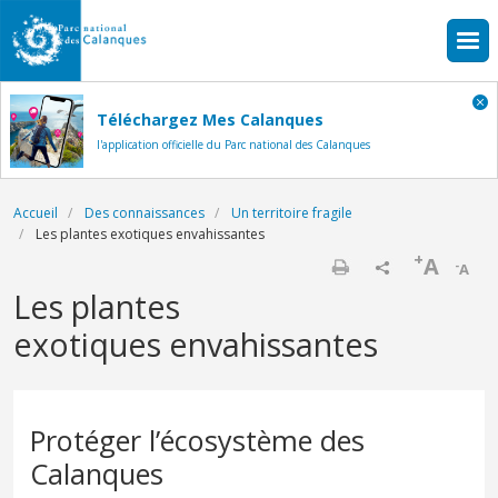
Aller au contenu principal
Téléchargez Mes Calanques
l'application officielle du Parc national des Calanques
Fil d'Ariane
Accueil
Des connaissances
Un territoire fragile
Les plantes exotiques envahissantes
+
A
-
A
Imprimer
Les plantes
exotiques envahissantes
Protéger l’écosystème des
Calanques