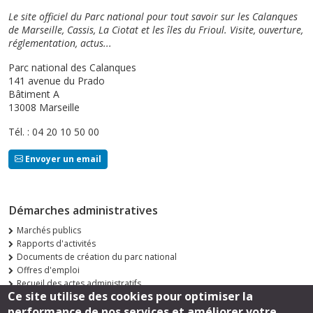
Le site officiel du Parc national pour tout savoir sur les Calanques
de Marseille, Cassis, La Ciotat et les îles du Frioul. Visite, ouverture,
réglementation, actus...
Parc national des Calanques
141 avenue du Prado
Bâtiment A
13008 Marseille
Tél. : 04 20 10 50 00
Envoyer un email
Démarches administratives
Marchés publics
Rapports d'activités
Documents de création du parc national
Offres d'emploi
Recueil des actes administratifs
Ce site utilise des cookies pour optimiser la
Consultations publiques
performance de nos services et améliorer votre