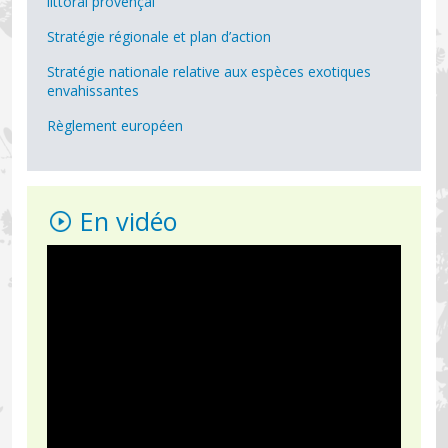
littoral provençal
Stratégie régionale et plan d’action
Stratégie nationale relative aux espèces exotiques
envahissantes
Règlement européen
En vidéo