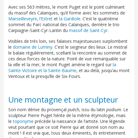
Avec ses 563 mètres, le mont Puget est le point culminant
du massif des Calanques, qu’il forme avec les sommets de
Marseilleveyre
,
l’Estret
et
la Gardiole
. C’est le quatrième
sommet du Parc national des Calanques, derrière le trio
Carpiagne-Saint-Cyr-Lantin du
massif de Saint-Cyr
.
Visibles de très loin, ses falaises majestueuses surplombent
le
domaine de Luminy
. C’est le seigneur des lieux. Le mistral
le balaie régulièrement, scellant la rencontre au sommet de
ces deux forces de la nature. Point de vue remarquable sur
la ville et la mer, le mont Puget amène le regard sur
la
Sainte-Victoire et la Sainte-Baume
, et au-delà, jusqu’au mont
Ventoux et la presqu’île de Six-Fours.
Une montagne et un sculpteur
Son nom dérive du provençal
puèch
, issu du latin
podium
. Le
sculpteur Pierre Puget hérite de la même étymologie, mais
le
toponyme
précède la naissance de l’artiste. Une légende
veut pourtant que ce soit Pierre qui ait donné son nom au
mont ! Il est vrai que, tous deux éminents, ils entretiennent