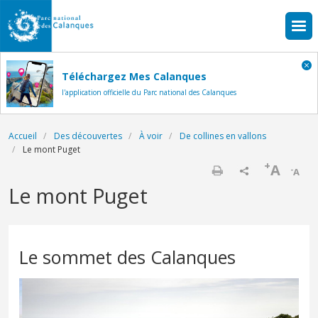
Aller au contenu principal
Téléchargez Mes Calanques
l'application officielle du Parc national des Calanques
Fil d'Ariane
Accueil
Des découvertes
À voir
De collines en vallons
Le mont Puget
+
A
-
A
Imprimer
Le mont Puget
Le sommet des Calanques