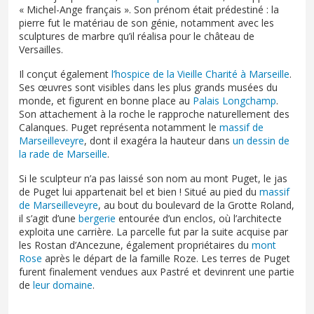
« Michel-Ange français ». Son prénom était prédestiné : la
pierre fut le matériau de son génie, notamment avec les
sculptures de marbre qu’il réalisa pour le château de
Versailles.
Il conçut également
l’hospice de la Vieille Charité à Marseille
.
Ses œuvres sont visibles dans les plus grands musées du
monde, et figurent en bonne place au
Palais Longchamp
.
Son attachement à la roche le rapproche naturellement des
Calanques. Puget représenta notamment le
massif de
Marseilleveyre
, dont il exagéra la hauteur dans
un dessin de
la rade de Marseille
.
Si le sculpteur n’a pas laissé son nom au mont Puget, le jas
de Puget lui appartenait bel et bien ! Situé au pied du
massif
de Marseilleveyre
, au bout du boulevard de la Grotte Roland,
il s’agit d’une
bergerie
entourée d’un enclos, où l’architecte
exploita une carrière. La parcelle fut par la suite acquise par
les Rostan d’Ancezune, également propriétaires du
mont
Rose
après le départ de la famille Roze. Les terres de Puget
furent finalement vendues aux Pastré et devinrent une partie
de
leur domaine
.