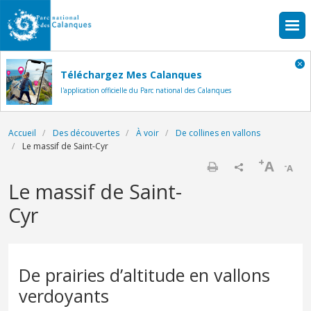
Aller au contenu principal
Téléchargez Mes Calanques
l'application officielle du Parc national des Calanques
Fil d'Ariane
Accueil
Des découvertes
À voir
De collines en vallons
Le massif de Saint-Cyr
+
A
-
A
Imprimer
Le massif de Saint-
Cyr
De prairies d’altitude en vallons
verdoyants