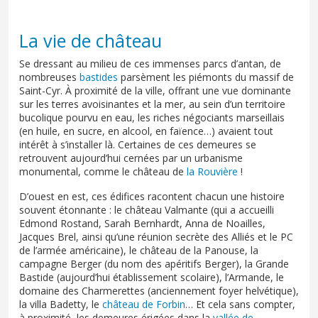
La vie de château
Se dressant au milieu de ces immenses parcs d’antan, de
nombreuses
bastides
parsèment les piémonts du massif de
Saint-Cyr. À proximité de la ville, offrant une vue dominante
sur les terres avoisinantes et la mer, au sein d’un territoire
bucolique pourvu en eau, les riches négociants marseillais
(en huile, en sucre, en alcool, en faïence…) avaient tout
intérêt à s’installer là. Certaines de ces demeures se
retrouvent aujourd’hui cernées par un urbanisme
monumental, comme le château de
la Rouvière
!
D’ouest en est, ces édifices racontent chacun une histoire
souvent étonnante : le château Valmante (qui a accueilli
Edmond Rostand, Sarah Bernhardt, Anna de Noailles,
Jacques Brel, ainsi qu’une réunion secrète des Alliés et le PC
de l’armée américaine), le château de la Panouse, la
campagne Berger (du nom des apéritifs Berger), la Grande
Bastide (aujourd’hui établissement scolaire), l’Armande, le
domaine des Charmerettes (anciennement foyer helvétique),
la villa Badetty, le
château de Forbin
… Et cela sans compter,
à proximité, les demeures érigées dans la
vallée de