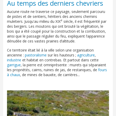
Au temps des derniers chevriers
Aucune route ne traverse ce paysage, seulement parcouru
de pistes et de sentiers, héritiers des anciens chemins
e
muletiers. Jusqu'au milieu du XIX
siècle, il est fréquenté par
des bergers. Les moutons qui ont brouté la végétation, le
bois qui a été coupé pour la construction et la combustion,
ainsi que le passage régulier du feu, expliquent l’apparence
dénudée de ces vastes prairies d’altitude.
Ce territoire était lié à la ville selon une organisation
ancienne :
pastoralisme
sur les hauteurs ;
agriculture
,
industrie
et habitat en contrebas. Et partout dans cette
garrigue
, la pierre est omniprésente : murets qui séparaient
les propriétés, cairns, ruines de jas, de restanques, de
fours
à chaux
, de mines de bauxite, de carrières...