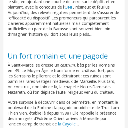
le site, en ajoutant une couche de terre sur le dépôt, et en
plantant, avec le concours de l’
ONF
, résineux et feuillus.
Aujourd’hui, des relevés réguliers permettent de s’assurer de
l’efficacité du dispositif. Les promeneurs qui parcourent les
clairières apparemment naturelles mais complètement
artificielles du parc de la Barasse sont souvent bien loin
d’imaginer l’histoire qui dort sous leurs pieds…
Un fort romain et une pagode
À Saint-Marcel se dresse un
castrum
, bâti par les Romains
en -49. Le Moyen-Âge le transforme en château fort, puis
les Sarrasins le pilleront et le détruiront : ces ruines sont
parmi les rares vestiges médiévaux de Marseille. Plus tard,
on construit, non loin de là, la chapelle Notre-Dame-de-
Nazareth, où l’on déplace l’autel religieux venu du château.
Autre surprise à découvrir dans ce périmètre, en montant le
boulevard de la Forbine : la pagode bouddhiste de Truc Lam
Thien Vien, établie là depuis 1988 ! Elle rappelle la présence
des immigrés d’Extrême-Orient arrivés à Marseille par
l’ancien camp de transit de
la Cayolle
…