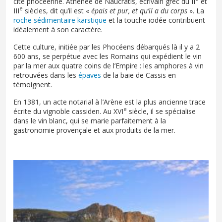
cité phocéenne. Athénée de Naucratis, écrivain grec du II
et
e
III
siècles, dit qu’il est «
épais et pur, et qu’il a du corps
». La
roche sédimentaire karstique
et la touche iodée contribuent
idéalement à son caractère.
Cette culture, initiée par les Phocéens débarqués là il y a 2
600 ans, se perpétue avec les Romains qui expédient le vin
par la mer aux quatre coins de l’Empire : les amphores à vin
retrouvées dans les
épaves
de la baie de Cassis en
témoignent.
En 1381, un acte notarial à l’Arène est la plus ancienne trace
e
écrite du vignoble cassiden. Au XVI
siècle, il se spécialise
dans le vin blanc, qui se marie parfaitement à la
gastronomie provençale et aux produits de la mer.