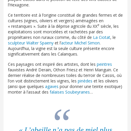
l’Hexagone.
Ce territoire est à l’origine constitué de grandes fermes et de
cultures (vignes, oliviers et vergers) aménagées en
e
« restanques ». Suite à la déprise agricole du XX
siècle, les
exploitations sont morcelées et rachetées par des
propriétaires non ruraux comme, du côté de
La Ciotat
, le
sculpteur Walter Spaeny
et l’
acteur Michel Simon
.
Aujourd’hui, la vigne est la seule culture présente encore
significativement dans les Calanques.
Ces paysages ont inspiré des artistes, dont les
peintres
fauvistes André Derain, Othon Friesz et Henri Manguin. Ce
dernier réalise de nombreuses toiles du terroir de Cassis, où
l’on voit distinctement les vignes, les
pinèdes
et les oliviers
(ainsi que quelques
agaves
pour donner une teinte exotique)
monter à l’assaut des
falaises Soubeyranes
…
« L’abeille n’a pas de miel plus