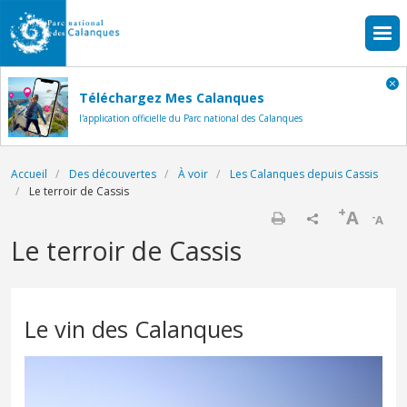
Aller au contenu principal
Téléchargez Mes Calanques
l'application officielle du Parc national des Calanques
Fil d'Ariane
Accueil
Des découvertes
À voir
Les Calanques depuis Cassis
Le terroir de Cassis
+
A
-
A
Imprimer
Le terroir de Cassis
Le vin des Calanques