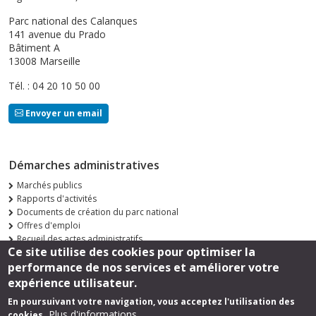
Parc national des Calanques
141 avenue du Prado
Bâtiment A
13008 Marseille
Tél. : 04 20 10 50 00
Envoyer un email
Démarches administratives
Marchés publics
Rapports d'activités
Documents de création du parc national
Offres d'emploi
Recueil des actes administratifs
Ce site utilise des cookies pour optimiser la
Consultations publiques
performance de nos services et améliorer votre
Suivez-nous
expérience utilisateur.
En poursuivant votre navigation, vous acceptez l'utilisation des
Plus d'informations
cookies.