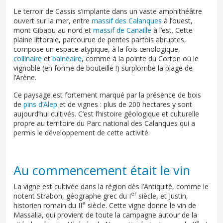
Le terroir de Cassis s’implante dans un vaste amphithéâtre
ouvert sur la mer, entre
massif des Calanques
à l’ouest,
mont Gibaou au nord et
massif de Canaille
à l’est. Cette
plaine littorale, parcourue de pentes parfois abruptes,
compose un espace atypique, à la fois œnologique,
collinaire
et
balnéaire
, comme à la pointe du Corton où le
vignoble (en forme de bouteille !) surplombe la plage de
l’Arène.
Ce paysage est fortement marqué par la présence de bois
de
pins d’Alep
et de vignes : plus de 200 hectares y sont
aujourd’hui cultivés. C’est l’histoire géologique et culturelle
propre au territoire du Parc national des Calanques qui a
permis le développement de cette activité.
Au commencement était le vin
La vigne est cultivée dans la région dès l’Antiquité, comme le
er
notent Strabon, géographe grec du I
siècle, et Justin,
e
historien romain du II
siècle. Cette vigne donne le vin de
Massalia, qui provient de toute la campagne autour de la
e