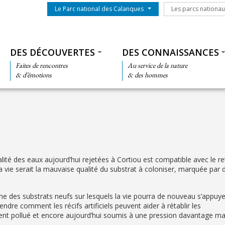
Menu du parc
Les parcs nationa
Le Parc national des Calanques
Les parcs nationa
Thématiques
DES DÉCOUVERTES
DES CONNAISSANCES
Faites de rencontres
Au service de la nature
& d’émotions
& des hommes
ité des eaux aujourd’hui rejetées à Cortiou est compatible avec le r
la vie serait la mauvaise qualité du substrat à coloniser, marquée par 
me des substrats neufs sur lesquels la vie pourra de nouveau s’appuy
ndre comment les récifs artificiels peuvent aider à rétablir les
ent pollué et encore aujourd’hui soumis à une pression davantage maî