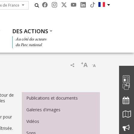
ux de France
ux de France
DES ACTIONS
Au côté des acteurs
du Parc national
+
A
-
A
Barre d'
Menu Médiathèque
etour de
Publications et documents
des
Galeries d'images
er pour
Vidéos
trisée.
Sons