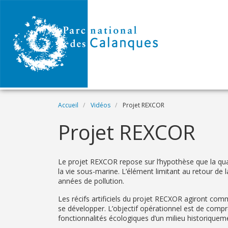
Aller au contenu principal
Fil d'Ariane
Accueil
Vidéos
Projet REXCOR
Name
Projet REXCOR
Description
Le projet REXCOR repose sur l’hypothèse que la qual
la vie sous-marine. L’élément limitant au retour de 
années de pollution.
Les récifs artificiels du projet RECXOR agiront com
se développer. L’objectif opérationnel est de compre
fonctionnalités écologiques d’un milieu historiquem