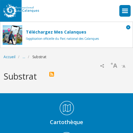
Aller au contenu principal
Téléchargez Mes Calanques
l'application officielle du Parc national des Calanques
Fil d'Ariane
Accueil
...
Substrat
+
A
-
A
Substrat
Médiathèque Footer
Cartothèque