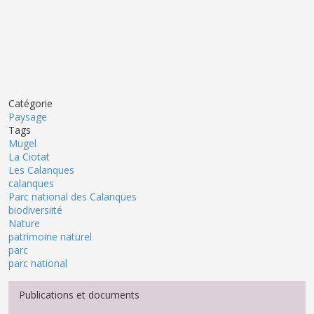
Catégorie
Paysage
Tags
Mugel
La Ciotat
Les Calanques
calanques
Parc national des Calanques
biodiversiité
Nature
patrimoine naturel
parc
parc national
Menu Médiathèque
Publications et documents