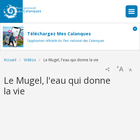
Aller au contenu principal
Téléchargez Mes Calanques
l'application officielle du Parc national des Calanques
Fil d'Ariane
Accueil
Vidéos
Le Mugel, l'eau qui donne la vie
+
A
-
A
Name
Le Mugel, l'eau qui donne
la vie