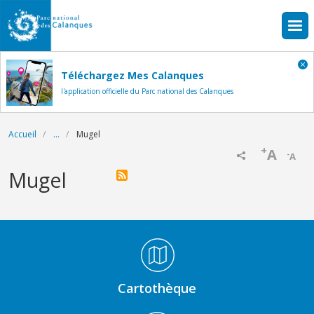
Aller au contenu principal
Téléchargez Mes Calanques
l'application officielle du Parc national des Calanques
Fil d'Ariane
Accueil
...
Mugel
+
A
-
A
Mugel
Médiathèque Footer
Cartothèque