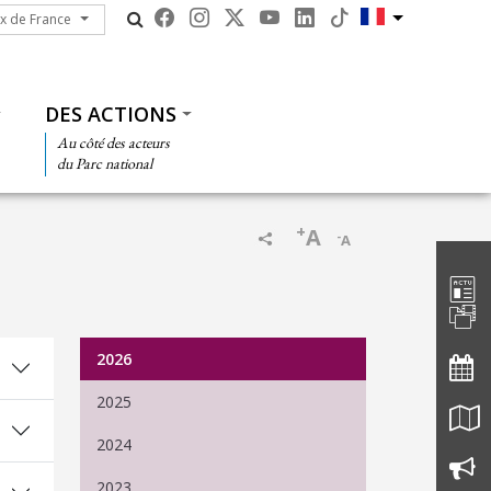
ux de France
ux de France
DES ACTIONS
Au côté des acteurs
du Parc national
+
A
-
A
Barre d'
2026
2025
2024
2023