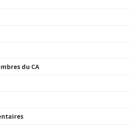
embres du CA
entaires