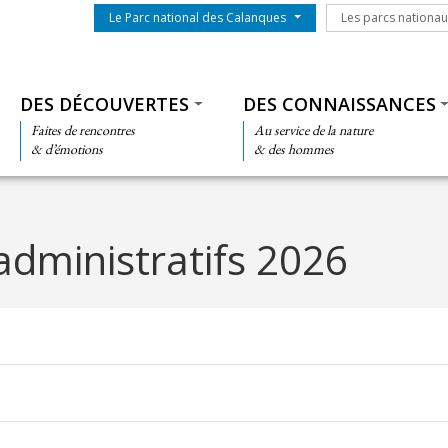
Menu du parc
Les parcs nationa
Le Parc national des Calanques
Les parcs nationa
Thématiques
DES DÉCOUVERTES
DES CONNAISSANCES
Faites de rencontres
Au service de la nature
& d’émotions
& des hommes
administratifs 2026