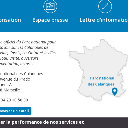
risation
Espace presse
Lettre d'informati
te officiel du Parc national pour
savoir sur les Calanques de
ille, Cassis, La Ciotat et les îles
ioul. Visite, ouverture,
mentation, actus...
 national des Calanques
avenue du Prado
ment A
8 Marseille
: 04 20 10 50 00
nvoyer un email
ser la performance de nos services et
Footer
Mentions légales