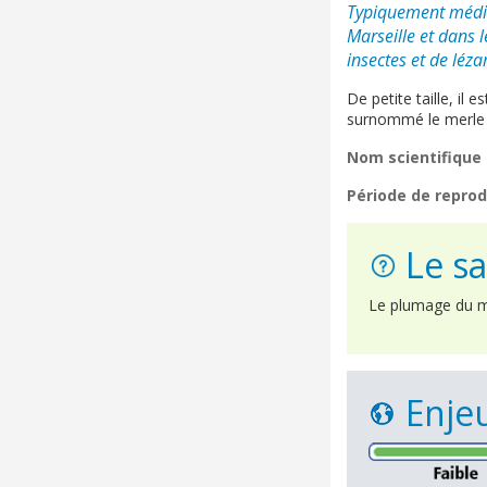
Typiquement médite
Marseille
et dans 
insectes et de léza
De petite taille, il 
surnommé le merle 
Nom scientifique 
Période de reprod
Le sa
Le plumage du mâ
Enjeu