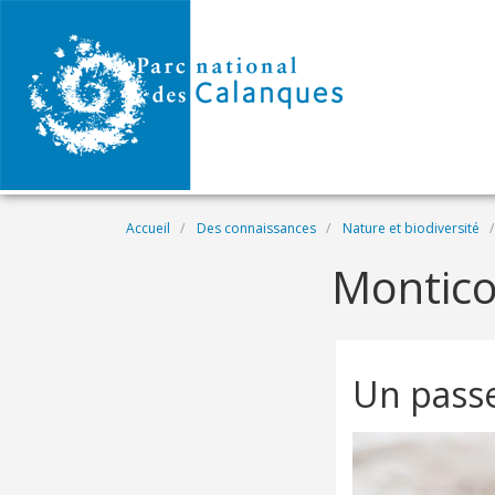
Aller au contenu principal
Fil d'Ariane
Accueil
Des connaissances
Nature et biodiversité
Montico
Un passe