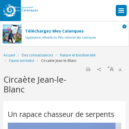
Aller au contenu principal
Téléchargez Mes Calanques
l'application officielle du Parc national des Calanques
Fil d'Ariane
Accueil
Des connaissances
Nature et biodiversité
Faune terrestre
Circaète Jean-le-Blanc
+
A
-
A
Imprimer
Circaète Jean-le-
Blanc
Un rapace chasseur de serpents