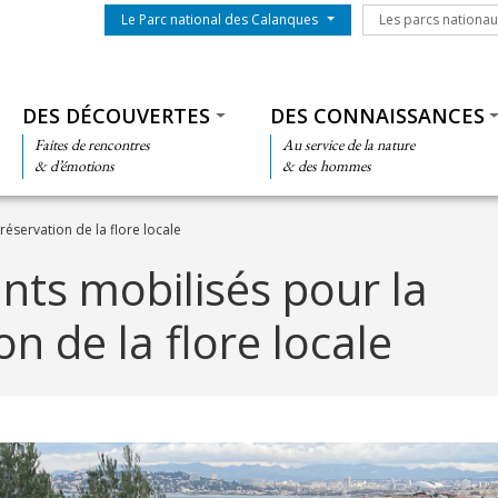
Menu du parc
Les parcs nationa
Le Parc national des Calanques
Les parcs nationa
Thématiques
DES DÉCOUVERTES
DES CONNAISSANCES
Faites de rencontres
Au service de la nature
& d’émotions
& des hommes
éservation de la flore locale
nts mobilisés pour la
n de la flore locale