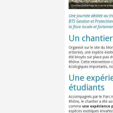
Chantier d'arrachage de luzerne arbor
Une journée dédiée au tr
BTS Gestion et Protection
la flore locale et fortem
Un chantier 
Organisé sur le site du Mon
arborea
), une espèce exoti
été broyés sur place puis 
Rhône. Cette intervention c
écologiques importants, no
Une expéri
étudiants
Accompagnés par le Parc n
Rhône, le chantier a été as
comme
une expérience 
espèces exotiques envahissa