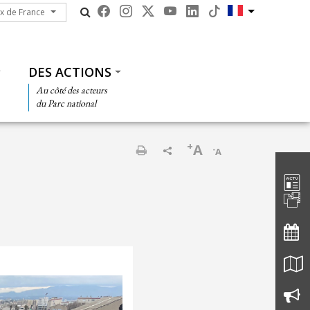
ux de France
ux de France
DES ACTIONS
Au côté des acteurs
du Parc national
+
A
-
A
Barre d'
Imprimer