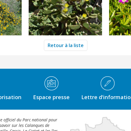
Retour à la liste
risation
Espace presse
Lettre d'informati
te officiel du Parc national pour
savoir sur les Calanques de
ille, Cassis, La Ciotat et les îles