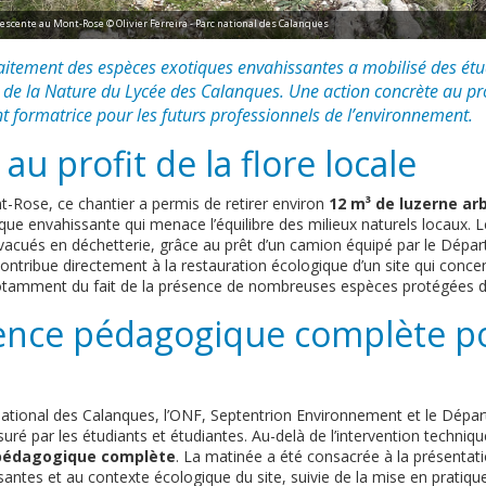
escente au Mont-Rose © Olivier Ferreira - Parc national des Calanques
aitement des espèces exotiques envahissantes a mobilisé des étu
 de la Nature du Lycée des Calanques. Une action concrète au pro
ent formatrice pour les futurs professionnels de l’environnement.
au profit de la flore locale
t-Rose, ce chantier a permis de retirer environ
12 m³ de luzerne ar
que envahissante qui menace l’équilibre des milieux naturels locaux. 
évacués en déchetterie, grâce au prêt d’un camion équipé par le Dép
ontribue directement à la restauration écologique d’un site qui conce
tamment du fait de la présence de nombreuses espèces protégées du 
ence pédagogique complète po
ational des Calanques, l’ONF, Septentrion Environnement et le Dép
suré par les étudiants et étudiantes. Au-delà de l’intervention techniq
pédagogique complète
. La matinée a été consacrée à la présentati
ntes et au contexte écologique du site, suivie de la mise en pratique s