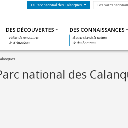
Menu du parc
Les parcs nationa
Le Parc national des Calanques
Les parcs nationa
Thématiques
DES DÉCOUVERTES
DES CONNAISSANCES
Faites de rencontres
Au service de la nature
& d’émotions
& des hommes
Calanques
Parc national des Calan