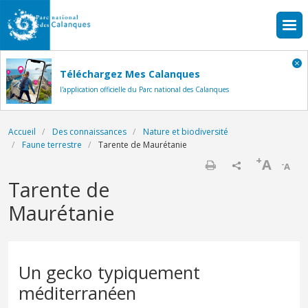
Aller au contenu principal
Téléchargez Mes Calanques
l'application officielle du Parc national des Calanques
Fil d'Ariane
Accueil
Des connaissances
Nature et biodiversité
Faune terrestre
Tarente de Maurétanie
+
A
-
A
Imprimer
Tarente de
Maurétanie
Un gecko typiquement
méditerranéen