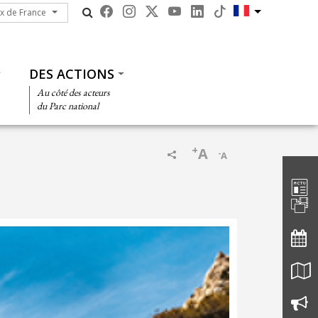
ux de France
ux de France
DES ACTIONS
Au côté des acteurs
du Parc national
+
A
-
A
Barre d'