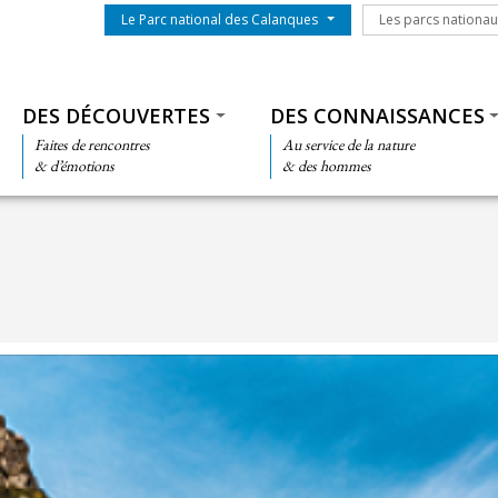
Menu du parc
Les parcs nationa
Le Parc national des Calanques
Les parcs nationa
Thématiques
DES DÉCOUVERTES
DES CONNAISSANCES
Faites de rencontres
Au service de la nature
& d’émotions
& des hommes