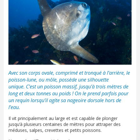
Avec son corps ovale, comprimé et tronqué à l’arrière, le
poisson-lune, ou môle, possède une silhouette
unique. C’est un poisson massif, jusqu’à trois mètres de
long et deux tonnes au poids ! On le prend parfois pour
un requin lorsqu’il agite sa nageoire dorsale hors de
l’eau.
Il vit principalement au large et est capable de plonger
jusqu’à plusieurs centaines de mètres pour attraper des
méduses, salpes, crevettes et petits poissons.