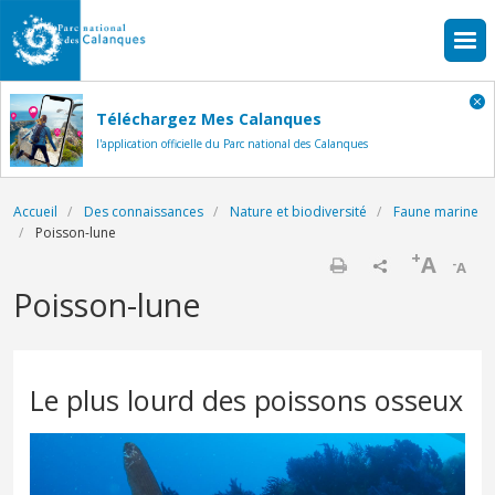
Aller au contenu principal
Téléchargez Mes Calanques
l'application officielle du Parc national des Calanques
Fil d'Ariane
Accueil
Des connaissances
Nature et biodiversité
Faune marine
Poisson-lune
+
A
-
A
Imprimer
Poisson-lune
Le plus lourd des poissons osseux