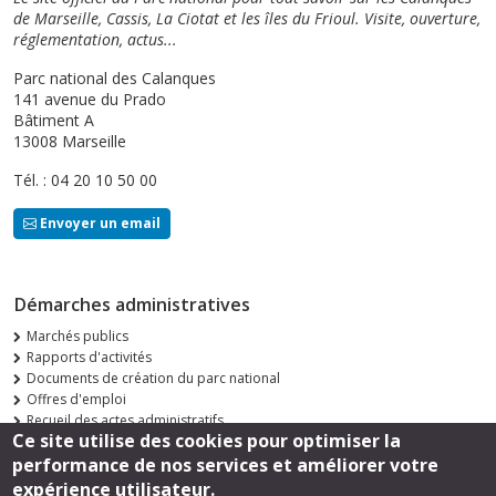
de Marseille, Cassis, La Ciotat et les îles du Frioul. Visite, ouverture,
réglementation, actus...
Parc national des Calanques
141 avenue du Prado
Bâtiment A
13008 Marseille
Tél. : 04 20 10 50 00
Envoyer un email
Démarches administratives
Marchés publics
Rapports d'activités
Documents de création du parc national
Offres d'emploi
Recueil des actes administratifs
Ce site utilise des cookies pour optimiser la
Consultations publiques
performance de nos services et améliorer votre
Suivez-nous
expérience utilisateur.