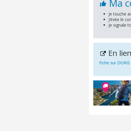
Ma co
Je touche av
J’évite le c
Je signale 
En lie
Fiche sur DORIS