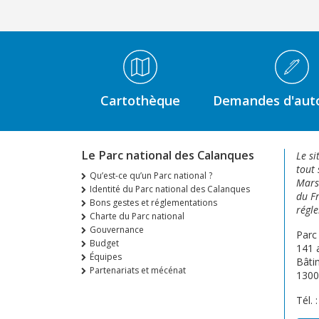
Médiathèque Footer
Cartothèque
Demandes d'auto
Le Parc national des Calanques
Le si
tout 
Qu’est-ce qu’un Parc national ?
Marse
Identité du Parc national des Calanques
du Fr
Bons gestes et réglementations
régle
Charte du Parc national
Gouvernance
Parc
Budget
141 
Équipes
Bâti
Partenariats et mécénat
1300
Tél. 