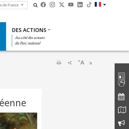
ux de France
ux de France
DES ACTIONS
Au côté des acteurs
du Parc national
+
A
-
A
Barre d'
Imprimer
néenne