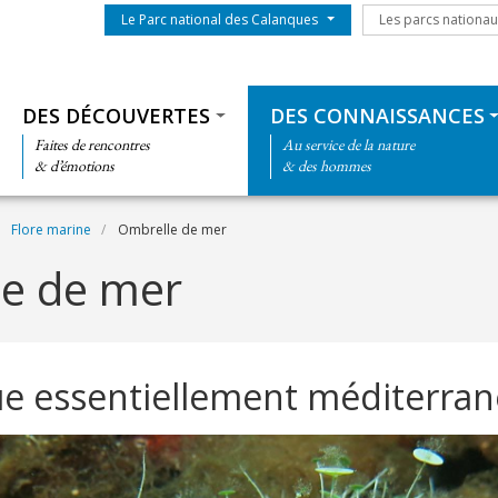
Menu du parc
Les parcs nationa
Le Parc national des Calanques
Les parcs nationa
Thématiques
DES DÉCOUVERTES
DES CONNAISSANCES
Faites de rencontres
Au service de la nature
& d’émotions
& des hommes
Flore marine
Ombrelle de mer
e de mer
ue essentiellement méditerra