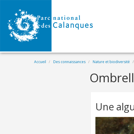
Aller au contenu principal
Fil d'Ariane
Accueil
Des connaissances
Nature et biodiversité
Ombrell
Une alg