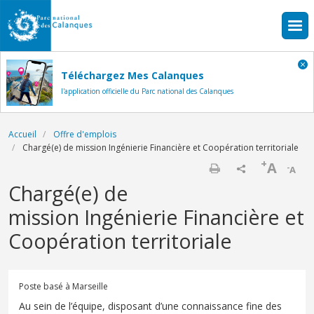
Aller au contenu principal
Téléchargez Mes Calanques
l'application officielle du Parc national des Calanques
Fil d'Ariane
Accueil
Offre d'emplois
Chargé(e) de mission Ingénierie Financière et Coopération territoriale
+
A
-
A
Imprimer
Chargé(e) de
mission Ingénierie Financière et
Coopération territoriale
Poste basé à Marseille
Au sein de l’équipe, disposant d’une connaissance fine des