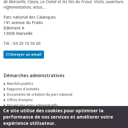
de Marseille, Cassis, La Ciotat et les îles du Frioul. Visite, ouverture,
réglementation, actus...
Parc national des Calanques
141 avenue du Prado
Bâtiment A
13008 Marseille
Tél. : 04 20 10 50 00
Envoyer un email
Démarches administratives
Marchés publics
Rapports d'activités
Documents de création du parc national
Offres d'emploi
Recueil des actes administratifs
Ce site utilise des cookies pour optimiser la
Consultations publiques
performance de nos services et améliorer votre
Suivez-nous
expérience utilisateur.