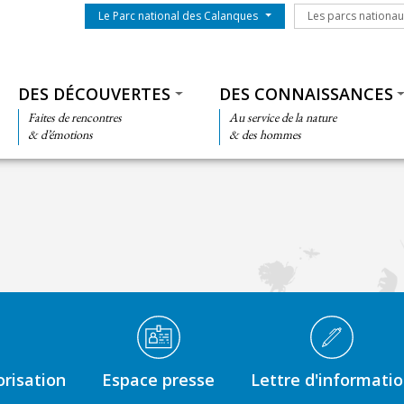
Menu du parc
Les parcs nationa
Le Parc national des Calanques
Les parcs nationa
Thématiques
DES DÉCOUVERTES
DES CONNAISSANCES
Faites de rencontres
Au service de la nature
& d’émotions
& des hommes
risation
Espace presse
Lettre d'informati