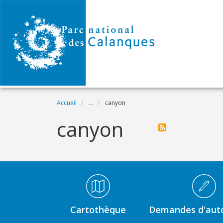
Aller au contenu principal
Fil d'Ariane
Accueil
...
canyon
canyon
Médiathèque Footer
Cartothèque
Demandes d'auto