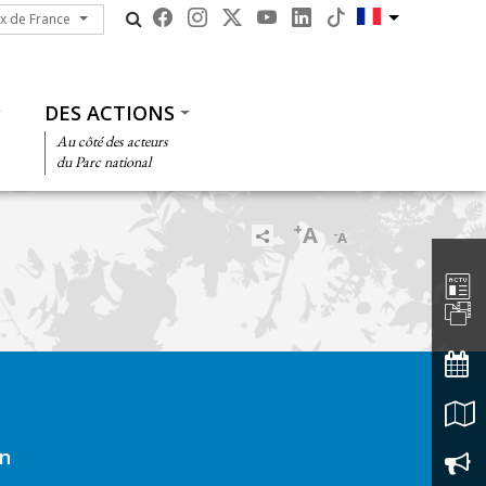
ux de France
ux de France
DES ACTIONS
Au côté des acteurs
du Parc national
+
A
-
A
Barre d'
on