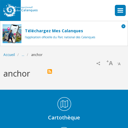
Aller au contenu principal
Téléchargez Mes Calanques
l'application officielle du Parc national des Calanques
Fil d'Ariane
Accueil
...
anchor
+
A
-
A
anchor
Médiathèque Footer
Cartothèque