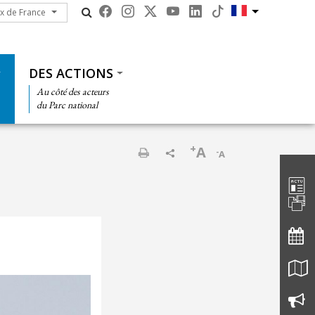
ux de France
ux de France
DES ACTIONS
Au côté des acteurs
du Parc national
+
A
-
A
Barre d'
Imprimer