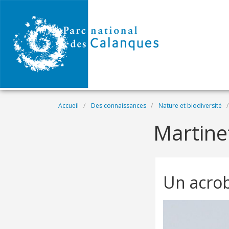
Aller au contenu principal
Fil d'Ariane
Accueil
Des connaissances
Nature et biodiversité
Martine
Un acrob