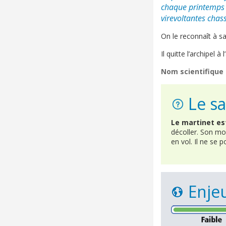
chaque printemps a
virevoltantes chass
On le reconnaît à s
Il quitte l’archipel 
Nom scientifique 
Le sa
Le martinet es
décoller. Son mod
en vol. Il ne se 
Enjeu