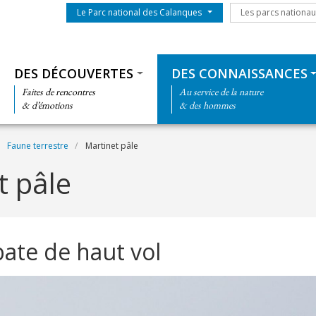
Menu du parc
Les parcs nationa
Le Parc national des Calanques
Les parcs nationa
Thématiques
DES DÉCOUVERTES
DES CONNAISSANCES
Faites de rencontres
Au service de la nature
& d’émotions
& des hommes
Faune terrestre
Martinet pâle
t pâle
ate de haut vol