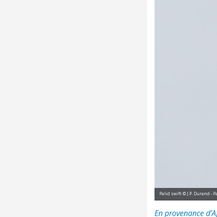
Palid swift © J.P. Durand -
En provenance d’Af