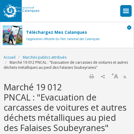
Aller au contenu principal
Téléchargez Mes Calanques
l'application officielle du Parc national des Calanques
Fil d'Ariane
Accueil
Marchés publics attribués
Marché 19 012 PNCAL : "Evacuation de carcasses de voitures et autres
déchets métalliques au pied des Falaises Soubeyranes"
+
A
-
A
Imprimer
Marché 19 012
PNCAL : "Evacuation de
carcasses de voitures et autres
déchets métalliques au pied
des Falaises Soubeyranes"