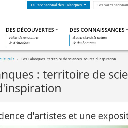
Menu du parc
Les parcs nationa
Le Parc national des Calanques
Les parcs nationa
Thématiques
DES DÉCOUVERTES
DES CONNAISSANCES
Faites de rencontres
Au service de la nature
& d’émotions
& des hommes
culturelle
Les Calanques : territoire de sciences, source d'inspiration
nques : territoire de sci
'inspiration
dence d'artistes et une exposi