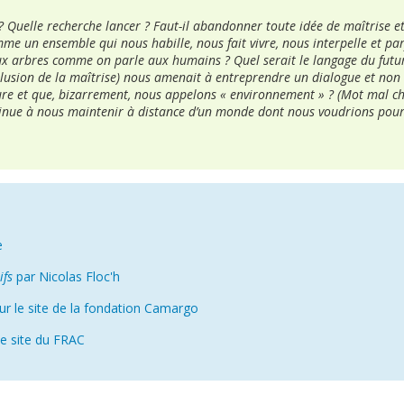
e ? Quelle recherche lancer ? Faut-il abandonner toute idée de maîtrise e
e un ensemble qui nous habille, nous fait vivre, nous interpelle et par
ux arbres comme on parle aux humains ? Quel serait le langage du futur
’illusion de la maîtrise) nous amenait à entreprendre un dialogue et non
re et que, bizarrement, nous appelons « environnement » ? (Mot mal choi
tinue à nous maintenir à distance d’un monde dont nous voudrions pou
n
e
ifs
par Nicolas Floc'h
r le site de la fondation Camargo
le site du FRAC