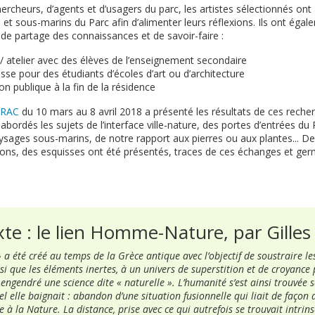
rcheurs, d’agents et d’usagers du parc, les artistes sélectionnés ont 
es et sous-marins du Parc afin d’alimenter leurs réflexions. Ils ont égal
s de partage des connaissances et de savoir-faire :
/ atelier avec des élèves de l’enseignement secondaire
se pour des étudiants d’écoles d’art ou d’architecture
n publique à la fin de la résidence
FRAC
du 10 mars au 8 avril 2018 a présenté les résultats de ces reche
ordés les sujets de l’interface ville-nature, des portes d’entrées du 
ages sous-marins, de notre rapport aux pierres ou aux plantes... D
xions, des esquisses ont été présentés, traces de ces échanges et ger
xte : le lien Homme-Nature, par Gille
 a été créé au temps de la Grèce antique avec l’objectif de soustraire les
i que les éléments inertes, à un univers de superstition et de croyance p
 engendré une science dite « naturelle ». L’humanité s’est ainsi trouvée 
 elle baignait : abandon d’une situation fusionnelle qui liait de façon
à la Nature. La distance, prise avec ce qui autrefois se trouvait intrin