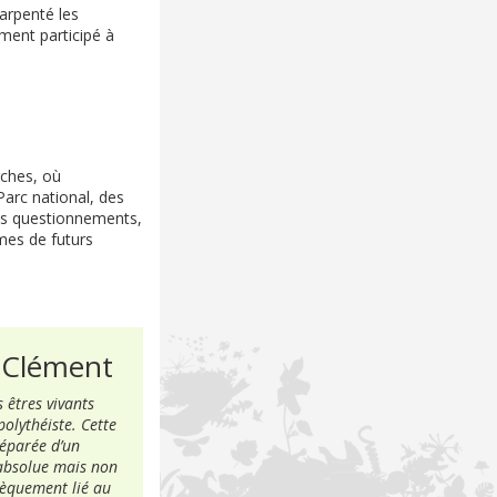
arpenté les
ement participé à
rches, où
Parc national, des
es questionnements,
mes de futurs
s Clément
 êtres vivants
olythéiste. Cette
séparée d’un
 absolue mais non
sèquement lié au