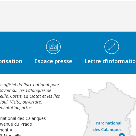
risation
Espace presse
Lettre d'informati
te officiel du Parc national pour
savoir sur les Calanques de
ille, Cassis, La Ciotat et les îles
ioul. Visite, ouverture,
mentation, actus...
 national des Calanques
avenue du Prado
ment A
8 Marseille