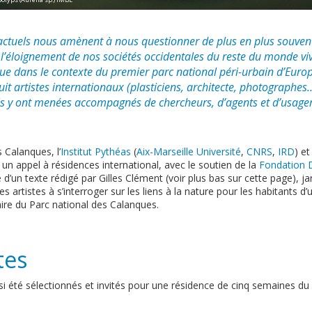
tuels nous amènent à nous questionner de plus en plus souvent 
’éloignement de nos sociétés occidentales du reste du monde v
que dans le contexte du premier parc national péri-urbain d’Europ
t artistes internationaux (plasticiens, architecte, photographes…)
ils y ont menées accompagnés de chercheurs, d’agents et d’usager
 Calanques, l’
Institut Pythéas
(
Aix-Marseille Université
,
CNRS
,
IRD
) et
un appel à résidences international, avec le soutien de la
Fondation D
e d’un texte rédigé par Gilles Clément (voir plus bas sur cette page), ja
 les artistes à s’interroger sur les liens à la nature pour les habitants
ire du Parc national des Calanques.
tes
nsi été sélectionnés et invités pour une résidence de cinq semaines du