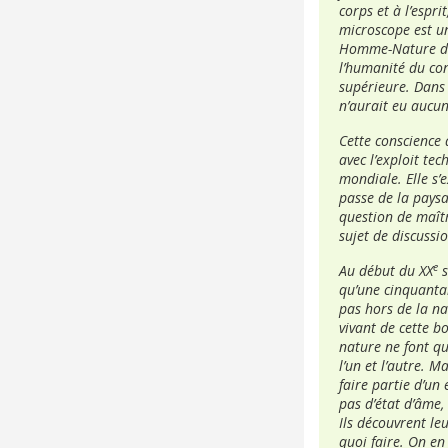
corps et à l’espri
microscope est un 
Homme-Nature dev
l’humanité du cont
supérieure. Dans u
n’aurait eu aucun
Cette conscience 
avec l’exploit te
mondiale. Elle s’
passe de la paysa
question de maîtr
sujet de discussi
e
Au début du XX
s
qu’une cinquantai
pas hors de la nat
vivant de cette bo
nature ne font qu
l’un et l’autre. 
faire partie d’un
pas d’état d’âme, 
Ils découvrent le
quoi faire. On en 