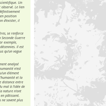
scientifique. Un
t observé. Le lien
éfinitivement
 en position
n d’exister, il
ères, se renforce
 la Seconde Guerre
par exemple,
décennies. Il est
lus qu’un vague
ement analysé
humanité n’est
 qu’un élément
l’humanité et la
de distance entre
du mal à l’idée de
la nature n’ont
 en pâtissent.
s ne savent plus