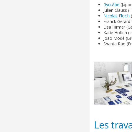
Ryo Abe
(Japon
Julien Clauss (
Nicolas Floc’h
(
Franck Gérard 
Lisa Hirmer (C
Katie Holten (I
João Modé (Bré
Shanta Rao (F
Les trav