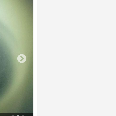
Nicolas Floc’h, Productive Landscapes, Invisible, 4m, Anse de l’arène, C