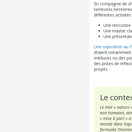
En compagnie de che
territoires terrestr
différentes activité
Une rencontre 
Une master clas
Une présentatio
Une exposition au 
étaient notamment ab
méduses ou des pays
des pistes de réfle
projets.
Le conte
Le mot « nature »
non humains, ains
« mise à part » a
monde dans lequel
formulée l’Homme 