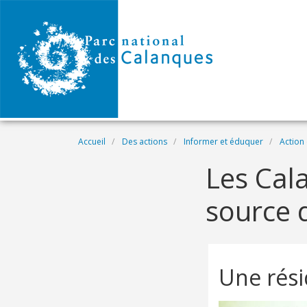
Aller au contenu principal
Fil d'Ariane
Accueil
Des actions
Informer et éduquer
Action 
Les Cala
source d
Une rési