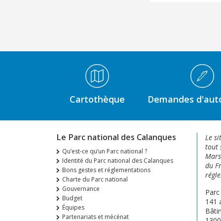
Médiathèque Footer
Cartothèque
Demandes d'auto
Le Parc national des Calanques
Le si
tout 
Qu’est-ce qu’un Parc national ?
Marse
Identité du Parc national des Calanques
du Fr
Bons gestes et réglementations
régle
Charte du Parc national
Gouvernance
Parc
Budget
141 
Équipes
Bâti
Partenariats et mécénat
1300