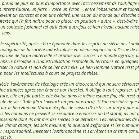
t, prend de plus en plus d’importance avec l’accroissement de l’outillage 
intermédiaire, un filtre – voire un écran –, entre l’observateur et l’obje
ient un concept et non une réalité, une vision du monde qui détache d
exte qui l’a fait naître pour la placer en position « autre », c’est-à-dire
n contexte fusionnel tel qu’il était autrefois ce lien n’avait aucune raiso
 sens.
de supériorité, après s’être épanouie dans les esprits du siècle des Lumi
chnologique de la société industrialisée en pleine expansion à l’issue de
exprime de façon matérielle et brutale avec succès. Le monde agricole, 
nnerie héroïque à l’industrialisation rentable du territoire en quelques 
iser la nature et non de se lier avec elle. Le lien Homme-Nature n’est p
on pour les intellectuels à court de projets de thèse…
iècle, l’avènement de l’écologie crée un choc-retard qui ne sera sérieus
ne d’années après son énoncé par Haeckel. Il oblige à tout repenser. L’
ure, elle en fait partie, elle évolue dans le même espace fini, elle n’est
ule de vie : Gaïa (dira Lovelock un peu plus tard). Si l’on considère que 
’un, le lien Homme-Nature n’a plus de raison d’exister car il n’y a plus 
Mais les humains ne peuvent se résoudre à endosser un tel statut, ils ont 
 ensemble dont ils ont mis des siècles à se détacher. Les mécanismes de 
le climat change, les sols meurent, la diversité s’effondre et les humains
ur responsabilité, inventent l’Anthropocène et s’arrêtent en chemin car il
est là.