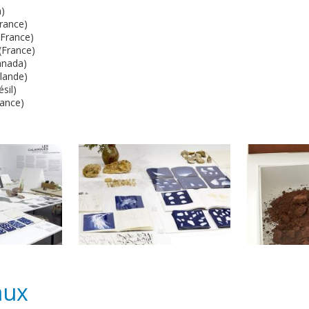
)
France)
France)
(France)
anada)
rlande)
sil)
rance)
aux