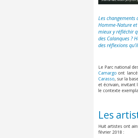
Les changements ac
Homme-Nature et l
mieux y réfléchir 
des Calanques ? Hui
des réflexions qu’
Le Parc national des
Camargo
ont lancé 
Carasso
, sur la bas
et écrivain, invitant
le contexte exempla
Les artis
Huit artistes ont ai
février 2018 :