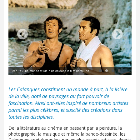
L'h
Jean-Paul Belmondo et Alain Delon dans le film Borsalino
Was
Les Calanques constituent un monde à part, à la lisière
de la ville, doté de paysages au fort pouvoir de
fascination. Ainsi ont-elles inspiré de nombreux artistes
parmi les plus célèbres, et suscité des créations dans
toutes les disciplines.
De la littérature au cinéma en passant par la peinture, la
photographie, la musique et même la bande-dessinée, les
Calanques sont évoquées par les plus grands artistes, depuis