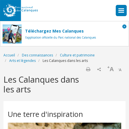
Aller au contenu principal
Téléchargez Mes Calanques
l'application officielle du Parc national des Calanques
Fil d'Ariane
Accueil
Des connaissances
Culture et patrimoine
Arts et légendes
Les Calanques dans les arts
+
A
-
A
Imprimer
Les Calanques dans
les arts
Une terre d'inspiration