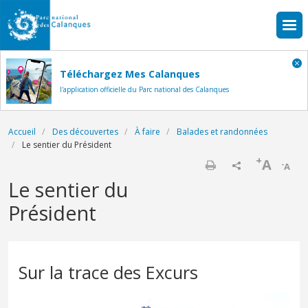
Aller au contenu principal
Téléchargez Mes Calanques
l'application officielle du Parc national des Calanques
Fil d'Ariane
Accueil
Des découvertes
À faire
Balades et randonnées
Le sentier du Président
+
A
-
A
Imprimer
Le sentier du
Président
Sur la trace des Excurs