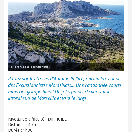
© Parc national des Calanques
Partez sur les traces d’
Antoine Pellicé
, ancien Président
des
Excursionnistes Marseillais
… Une randonnée courte
mais qui grimpe bien ! De jolis points de vue sur le
littoral sud de Marseille et vers le large.
Niveau de difficulté : DIFFICILE
Distance : 4 km
Durée : 1h30