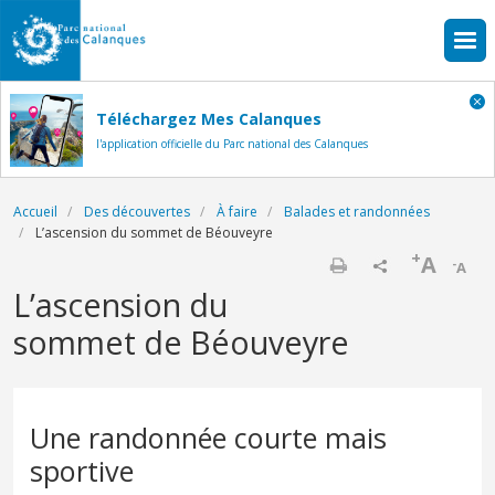
Aller au contenu principal
Téléchargez Mes Calanques
l'application officielle du Parc national des Calanques
Fil d'Ariane
Accueil
Des découvertes
À faire
Balades et randonnées
L’ascension du sommet de Béouveyre
+
A
-
A
Imprimer
L’ascension du
sommet de Béouveyre
Une randonnée courte mais
sportive