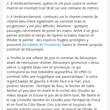
2. À l’embranchement, quittez le GR pour suivre le sentier
marron en montant tout droit sur une centaine de mètres.
3. À l’embranchement, continuez sur le chemin marron (le
chemin bleu mène également au sommet mais la
progression y est plus difficile). Attention : quelques
passages nécessitent de poser les mains. Arrivé à un gros
pierrier prendre le temps de repérer la balise marron et
d’éviter le pierrier : des espèces fragiles protégées y
poussent (
la Sabline de Provence
). Suivez le chemin jusqu’au
sommet de Béouveyre.
4. Profite la vue offerte de puis le sommet du Béouveyre
avant de rebrousser chemin. Béouveyre (prononcé « béou-
veil-re ») signifie beau-voir en provençal, ce qui
correspond au mot belvédère aujourd'hui. En effet ce
sommet offre une magnifique vue panoramique ! Si votre
regard balaye de gauche à droite face à la mer, vous
pourrez observer : l’Archipel de Riou, le Rocher de Saint-
Michel un peu plus en avant et le rocher des Goudes au
milieu duquel se trouve le pas de la demi-lune, l’île Maïre et
le cap Croisette derrière les Goudes puis l’Archipel du Frioul
et en fond la Côte Bleue. Dos à la mer et toujours de
gauche à droite vous pouvez voir : le massif de l’Etoile, le