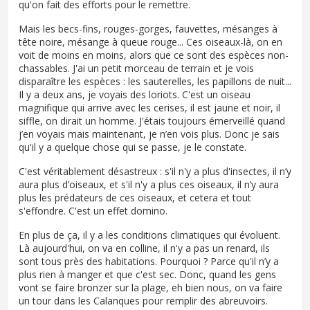
qu'on fait des efforts pour le remettre.
Mais les becs-fins, rouges-gorges, fauvettes, mésanges à
tête noire, mésange à queue rouge... Ces oiseaux-là, on en
voit de moins en moins, alors que ce sont des espèces non-
chassables. J'ai un petit morceau de terrain et je vois
disparaître les espèces : les sauterelles, les papillons de nuit...
Il y a deux ans, je voyais des loriots. C'est un oiseau
magnifique qui arrive avec les cerises, il est jaune et noir, il
siffle, on dirait un homme. J'étais toujours émerveillé quand
j’en voyais mais maintenant, je n’en vois plus. Donc je sais
qu'il y a quelque chose qui se passe, je le constate.
C'est véritablement désastreux : s'il n'y a plus d'insectes, il n’y
aura plus d’oiseaux, et s'il n'y a plus ces oiseaux, il n’y aura
plus les prédateurs de ces oiseaux, et cetera et tout
s'effondre. C'est un effet domino.
En plus de ça, il y a les conditions climatiques qui évoluent.
Là aujourd'hui, on va en colline, il n'y a pas un renard, ils
sont tous près des habitations. Pourquoi ? Parce qu'il n’y a
plus rien à manger et que c'est sec. Donc, quand les gens
vont se faire bronzer sur la plage, eh bien nous, on va faire
un tour dans les Calanques pour remplir des abreuvoirs.