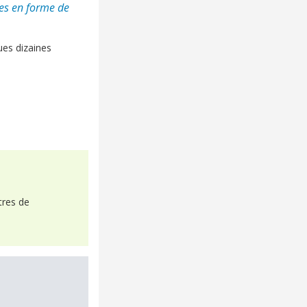
hes en forme de
ues dizaines
tres de