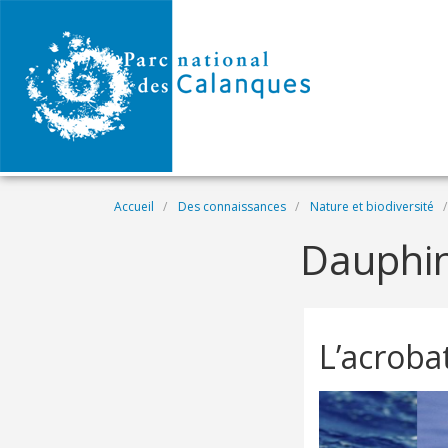
Aller au contenu principal
Fil d'Ariane
Accueil
Des connaissances
Nature et biodiversité
Dauphin
L’acroba