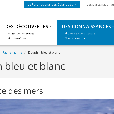
Menu du parc
Les parcs nationa
Le Parc national des Calanques
Les parcs nationa
Thématiques
DES DÉCOUVERTES
DES CONNAISSANCES
Faites de rencontres
Au service de la nature
& d’émotions
& des hommes
Faune marine
Dauphin bleu et blanc
 bleu et blanc
te des mers