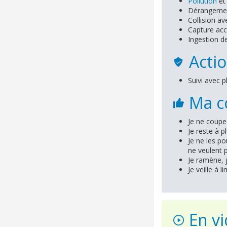
Pollution
et
Dérangement
Collision av
Capture acci
Ingestion d
Actio
Suivi avec p
Ma co
Je ne coupe
Je reste à p
Je ne les po
ne veulent 
Je ramène, 
Je veille à 
En v