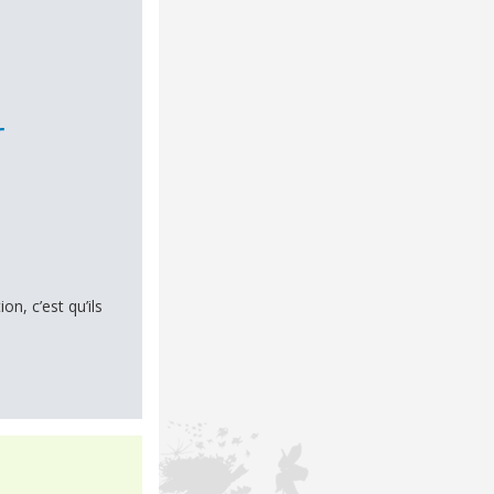
r
n, c’est qu’ils