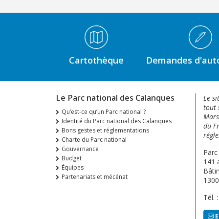
Médiathèque Footer
Cartothèque
Demandes d'auto
Le Parc national des Calanques
Le si
tout 
Qu’est-ce qu’un Parc national ?
Marse
Identité du Parc national des Calanques
du Fr
Bons gestes et réglementations
régle
Charte du Parc national
Gouvernance
Parc
Budget
141 
Équipes
Bâti
Partenariats et mécénat
1300
Tél. 
E