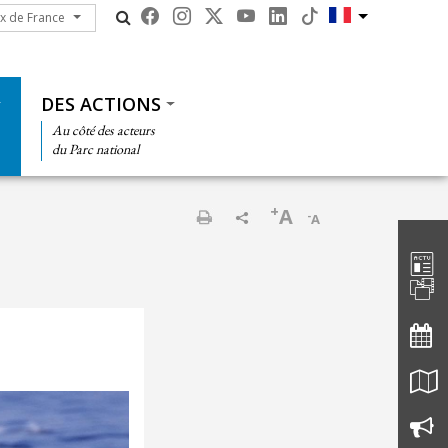
ux de France
ux de France
DES ACTIONS
Au côté des acteurs
du Parc national
+
A
-
A
Barre d'
Imprimer