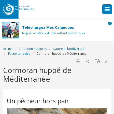
Aller au contenu principal
Téléchargez Mes Calanques
l'application officielle du Parc national des Calanques
Fil d'Ariane
Accueil
Des connaissances
Nature et biodiversité
Faune terrestre
Cormoran huppé de Méditerranée
+
A
-
A
Imprimer
Cormoran huppé de
Méditerranée
Un pêcheur hors pair