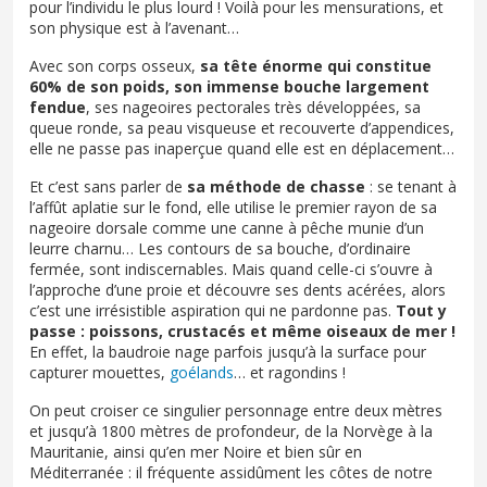
pour l’individu le plus lourd ! Voilà pour les mensurations, et
son physique est à l’avenant…
Avec son corps osseux,
sa tête énorme qui constitue
60% de son poids, son immense bouche largement
fendue
, ses nageoires pectorales très développées, sa
queue ronde, sa peau visqueuse et recouverte d’appendices,
elle ne passe pas inaperçue quand elle est en déplacement…
Et c’est sans parler de
sa méthode de chasse
: se tenant à
l’affût aplatie sur le fond, elle utilise le premier rayon de sa
nageoire dorsale comme une canne à pêche munie d’un
leurre charnu… Les contours de sa bouche, d’ordinaire
fermée, sont indiscernables. Mais quand celle-ci s’ouvre à
l’approche d’une proie et découvre ses dents acérées, alors
c’est une irrésistible aspiration qui ne pardonne pas.
Tout y
passe : poissons, crustacés et même oiseaux de mer !
En effet, la baudroie nage parfois jusqu’à la surface pour
capturer mouettes,
goélands
… et ragondins !
On peut croiser ce singulier personnage entre deux mètres
et jusqu’à 1800 mètres de profondeur, de la Norvège à la
Mauritanie, ainsi qu’en mer Noire et bien sûr en
Méditerranée : il fréquente assidûment les côtes de notre