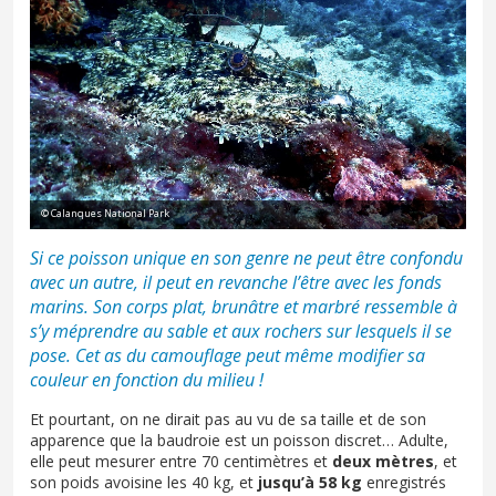
© Calanques National Park
Si ce poisson unique en son genre ne peut être confondu
avec un autre, il peut en revanche l’être avec les fonds
marins. Son corps plat, brunâtre et marbré ressemble à
s’y méprendre au sable et aux rochers sur lesquels il se
pose. Cet as du camouflage peut même modifier sa
couleur en fonction du milieu !
Et pourtant, on ne dirait pas au vu de sa taille et de son
apparence que la baudroie est un poisson discret… Adulte,
elle peut mesurer entre 70 centimètres et
deux mètres
, et
son poids avoisine les 40 kg, et
jusqu’à 58 kg
enregistrés