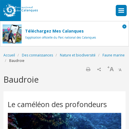
Aller au contenu principal
Téléchargez Mes Calanques
l'application officielle du Parc national des Calanques
Fil d'Ariane
Accueil
Des connaissances
Nature et biodiversité
Faune marine
Baudroie
+
A
-
A
Imprimer
Baudroie
Le caméléon des profondeurs