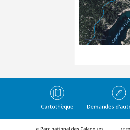
Médiathèque Footer
Cartothèque
Demandes d'auto
Le Parc national des Calanques
Le si