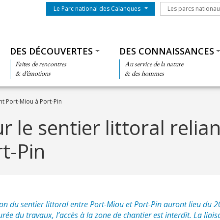
Menu du parc
Les parcs nationa
Le Parc national des Calanques
Les parcs nationa
Thématiques
DES DÉCOUVERTES
DES CONNAISSANCES
Faites de rencontres
Au service de la nature
& d’émotions
& des hommes
ant Port-Miou à Port-Pin
 le sentier littoral relia
t-Pin
n du sentier littoral entre Port-Miou et Port-Pin auront lieu du 20
ée du travaux, l’accès à la zone de chantier est interdit. La liai