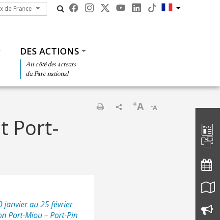
ux de France
ux de France
DES ACTIONS
Au côté des acteurs
du Parc national
+
A
-
A
Barre d'
Imprimer
nt Port-
 janvier au 25 février
son Port-Miou – Port-Pin