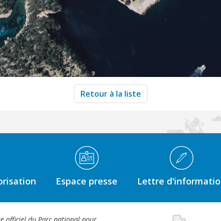
Retour à la liste
risation
Espace presse
Lettre d'informati
te officiel du Parc national pour