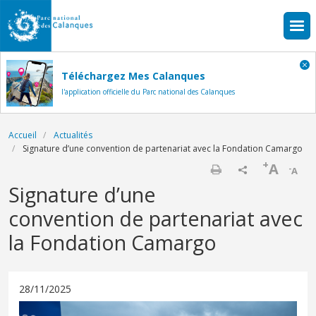
Aller au contenu principal
Téléchargez Mes Calanques
l'application officielle du Parc national des Calanques
Fil d'Ariane
Accueil
Actualités
Signature d’une convention de partenariat avec la Fondation Camargo
+
A
-
A
Imprimer
Signature d’une
convention de partenariat avec
la Fondation Camargo
28/11/2025