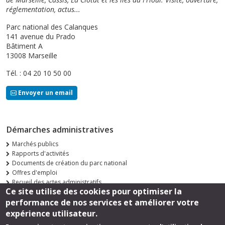
réglementation, actus...
Parc national des Calanques
141 avenue du Prado
Bâtiment A
13008 Marseille
Tél. : 04 20 10 50 00
Envoyer un email
Démarches administratives
Marchés publics
Rapports d'activités
Documents de création du parc national
Offres d'emploi
Recueil des actes administratifs
Ce site utilise des cookies pour optimiser la
Consultations publiques
performance de nos services et améliorer votre
Suivez-nous
expérience utilisateur.