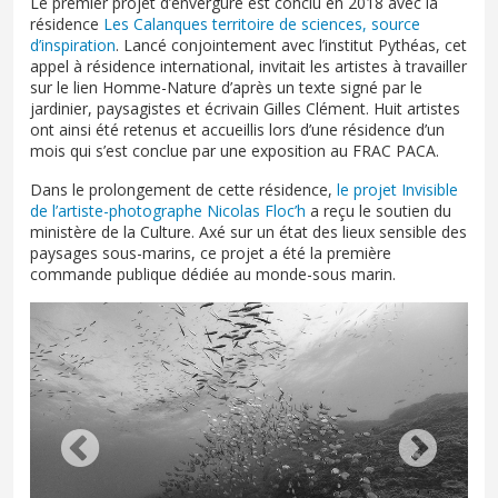
Le premier projet d’envergure est conclu en 2018 avec la
résidence
Les Calanques territoire de sciences, source
d’inspiration
. Lancé conjointement avec l’institut Pythéas, cet
appel à résidence international, invitait les artistes à travailler
sur le lien Homme-Nature d’après un texte signé par le
jardinier, paysagistes et écrivain Gilles Clément. Huit artistes
ont ainsi été retenus et accueillis lors d’une résidence d’un
mois qui s’est conclue par une exposition au FRAC PACA.
Dans le prolongement de cette résidence,
le projet Invisible
de l’artiste-photographe Nicolas Floc’h
a reçu le soutien du
ministère de la Culture. Axé sur un état des lieux sensible des
paysages sous-marins, ce projet a été la première
commande publique dédiée au monde-sous marin.