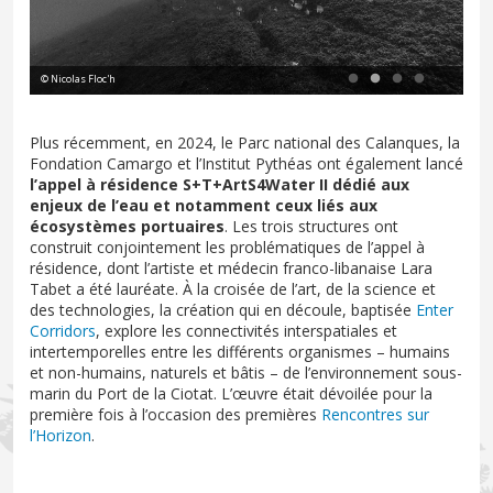
Nic
© Nicolas Floc'h
Cal
Plus récemment, en 2024, le Parc national des Calanques, la
Fondation Camargo et l’Institut Pythéas ont également lancé
l’appel à résidence S+T+ArtS4Water II
dédié aux
enjeux de l’eau et notamment ceux liés aux
écosystèmes portuaires
. Les trois structures ont
construit conjointement les problématiques de l’appel à
résidence, dont l’artiste et médecin franco-libanaise Lara
Tabet a été lauréate. À la croisée de l’art, de la science et
des technologies, la création qui en découle, baptisée
Enter
Corridors
, explore les connectivités interspatiales et
intertemporelles entre les différents organismes – humains
et non-humains, naturels et bâtis – de l’environnement sous-
marin du Port de la Ciotat. L’œuvre était dévoilée pour la
première fois à l’occasion des premières
Rencontres sur
l’Horizon
.