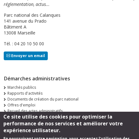
réglementation, actus...
Parc national des Calanques
141 avenue du Prado
Bâtiment A
13008 Marseille
Tél. : 04 20 10 50 00
Envoyer un email
Démarches administratives
Marchés publics
Rapports d'activités
Documents de création du parc national
Offres d'emploi
Recueil des actes administratifs
Ce site utilise des cookies pour optimiser la
Consultations publiques
performance de nos services et améliorer votre
Suivez-nous
expérience utilisateur.
En poursuivant votre navigation, vous acceptez l'utilisation des