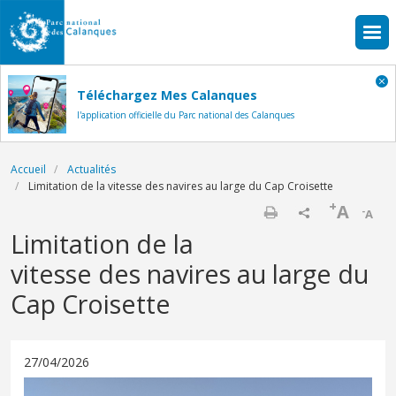
Aller au contenu principal
Téléchargez Mes Calanques
l'application officielle du Parc national des Calanques
Fil d'Ariane
Accueil
Actualités
Limitation de la vitesse des navires au large du Cap Croisette
+
A
-
A
Imprimer
Limitation de la
vitesse des navires au large du
Cap Croisette
27/04/2026