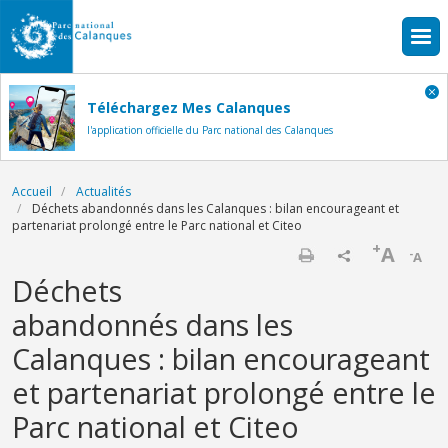
Aller au contenu principal
Téléchargez Mes Calanques
l'application officielle du Parc national des Calanques
Fil d'Ariane
Accueil
Actualités
Déchets abandonnés dans les Calanques : bilan encourageant et
partenariat prolongé entre le Parc national et Citeo
+
A
-
A
Imprimer
Déchets
abandonnés dans les
Calanques : bilan encourageant
et partenariat prolongé entre le
Parc national et Citeo