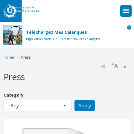
Skip to main content
Téléchargez Mes Calanques
l'application officielle du Parc national des Calanques
Breadcrumb
Home
Press
+
A
-
A
Press
Category