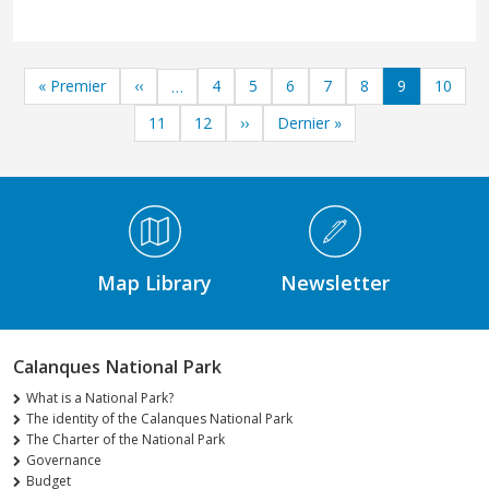
Pagination
First page
Previous page
Page
Page
Page
Page
Page
Page
Page
« Premier
‹‹
4
5
6
7
8
9
10
…
Page
Page
Next page
Last page
11
12
››
Dernier »
Médiathèque Footer
Map Library
Newsletter
Calanques National Park
What is a National Park?
The identity of the Calanques National Park
The Charter of the National Park
Governance
Budget