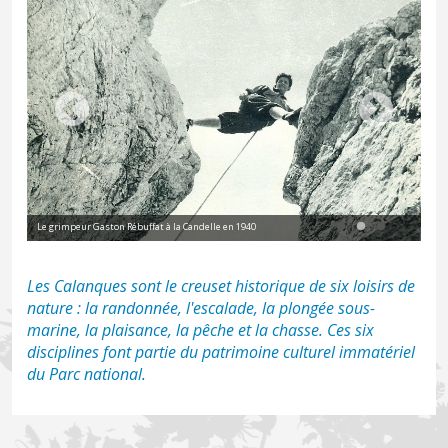
Le grimpeur Gaston Rébuffat à la Candelle en 1940
Anc
Les Calanques sont le creuset historique de six loisirs de
nature : la randonnée, l'escalade, la plongée sous-
marine, la plaisance, la pêche et la chasse. Ces six
disciplines font partie du patrimoine culturel immatériel
du Parc national.