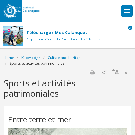
Skip to main content
Téléchargez Mes Calanques
l'application officielle du Parc national des Calanques
Breadcrumb
Home
Knowledge
Culture and heritage
Sports et activités patrimoniales
+
A
-
A
Print
Sports et activités
patrimoniales
Entre terre et mer