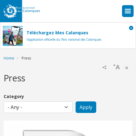
Skip to main content
Téléchargez Mes Calanques
l'application officielle du Parc national des Calanques
Breadcrumb
Home
Press
+
A
-
A
Press
Category