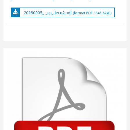
20180905_-_cp_decq2.pdf
(format PDF / 845.62kB)