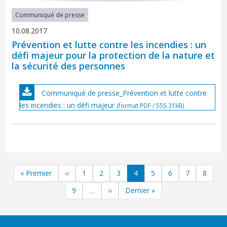
Communiqué de presse
10.08.2017
Prévention et lutte contre les incendies : un
défi majeur pour la protection de la nature et
la sécurité des personnes
Communiqué de presse_Prévention et lutte contre
les incendies : un défi majeur
(format PDF / 555.31kB)
Pagination
First page
Previous page
Page
Page
Page
Page
Page
Page
Page
Page
« Premier
‹‹
1
2
3
4
5
6
7
8
Page
Next page
Last page
9
››
Dernier »
…