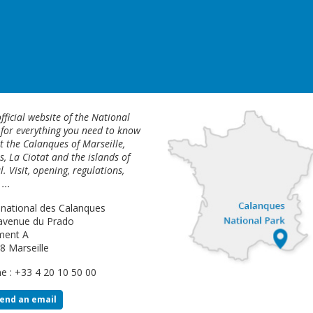
fficial website of the National
 for everything you need to know
 the Calanques of Marseille,
s, La Ciotat and the islands of
l. Visit, opening, regulations,
...
 national des Calanques
avenue du Prado
ment A
8 Marseille
e : +33 4 20 10 50 00
end an email