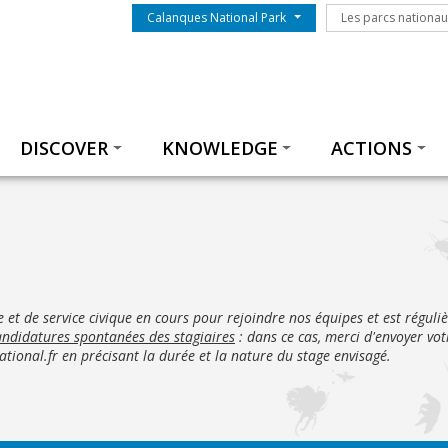
Menu du parc
Les parcs nationa
Calanques National Park
Les parcs nationa
Thématiques
DISCOVER
KNOWLEDGE
ACTIONS
e et de service civique en cours pour rejoindre nos équipes et est régul
ndidatures spontanées des stagiaires
: dans ce cas, merci d'envoyer vot
ional.fr en précisant la durée et la nature du stage envisagé.