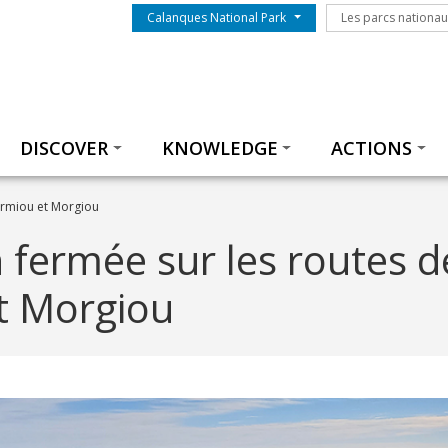
Menu du parc
Les parcs nationa
Calanques National Park
Les parcs nationa
Thématiques
DISCOVER
KNOWLEDGE
ACTIONS
ormiou et Morgiou
n fermée sur les routes d
t Morgiou