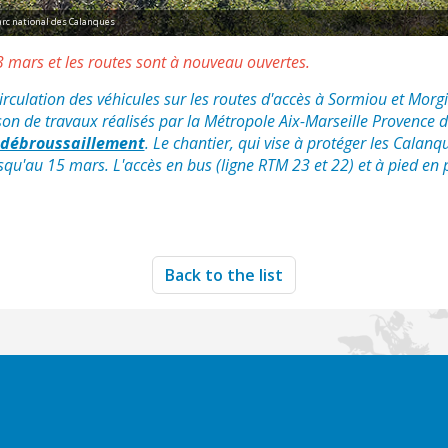
arc national des Calanques
13 mars et les routes sont à nouveau ouvertes.
circulation des véhicules sur les routes d'accès à Sormiou et Mor
ison de travaux réalisés par la Métropole Aix-Marseille Provence 
e débroussaillement
. Le chantier, qui vise à protéger les Calanq
usqu'au 15 mars. L'accès en bus (ligne RTM 23 et 22) et à pied en 
Back to the list