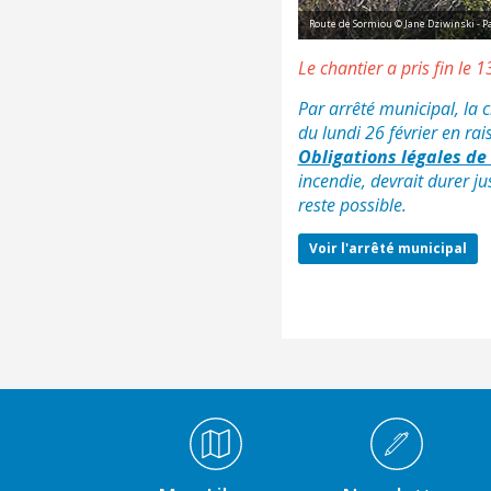
Route de Sormiou © Jane Dziwinski - P
Le chantier a pris fin le 
Par arrêté municipal, la 
du lundi 26 février en ra
Obligations légales d
incendie, devrait durer j
reste possible.
Voir l'arrêté municipal
Médiathèque Footer