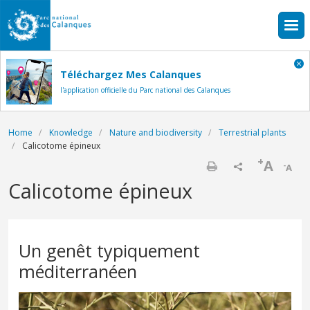
Skip to main content
Téléchargez Mes Calanques
l'application officielle du Parc national des Calanques
Breadcrumb
Home
Knowledge
Nature and biodiversity
Terrestrial plants
Calicotome épineux
+
A
-
A
Print
Calicotome épineux
Un genêt typiquement
méditerranéen