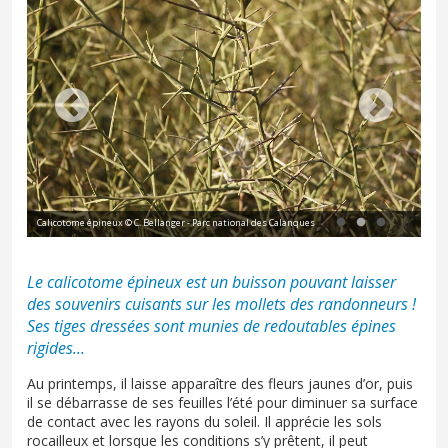
Calicotome épineux © C. Bellanger - Parc national des Calanques
Cal
Le calicotome épineux est un buisson pouvant laisser
des souvenirs cuisants sur les mollets des randonneurs !
Ses tiges dressées sont munies de redoutables épines
rigides...
Au printemps, il laisse apparaître des fleurs jaunes d’or, puis
il se débarrasse de ses feuilles l’été pour diminuer sa surface
de contact avec les rayons du soleil. Il apprécie les sols
rocailleux et lorsque les conditions s’y prêtent, il peut