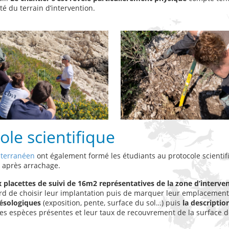
ité du terrain d’intervention.
le scientifique
iterranéen
ont également formé les étudiants au protocole scientif
x après arrachage.
x placettes de suivi de 16m2 représentatives de la zone d’interve
abord de choisir leur implantation puis de marquer leur emplacemen
ésologiques
(exposition, pente, surface du sol…) puis
la descriptio
les espèces présentes et leur taux de recouvrement de la surface d