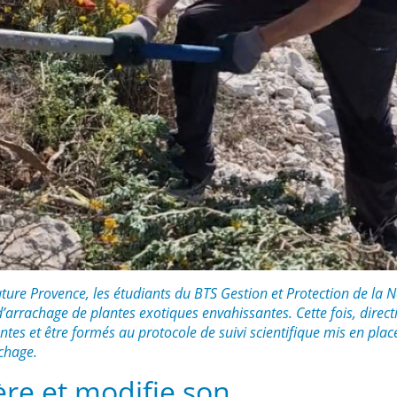
ure Provence, les étudiants du BTS Gestion et Protection de la 
’arrachage de plantes exotiques envahissantes. Cette fois, direct
tes et être formés au protocole de suivi scientifique mis en plac
rachage.
ère et modifie son