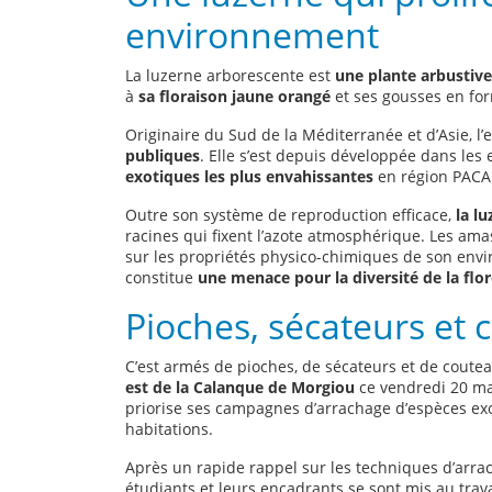
environnement
La luzerne arborescente est
une plante arbustive
à
sa floraison jaune orangé
et ses gousses en for
Originaire du Sud de la Méditerranée et d’Asie, l’
publiques
. Elle s’est depuis développée dans les
exotiques les plus envahissantes
en région PACA
Outre son système de reproduction efficace,
la l
racines qui fixent l’azote atmosphérique. Les ama
sur les propriétés physico-chimiques de son envi
constitue
une menace pour la diversité de la flor
Pioches, sécateurs et 
C’est armés de pioches, de sécateurs et de coute
est de la Calanque de Morgiou
ce vendredi 20 mar
priorise ses campagnes d’arrachage d’espèces exot
habitations.
Après un rapide rappel sur les techniques d’arrach
étudiants et leurs encadrants se sont mis au trava