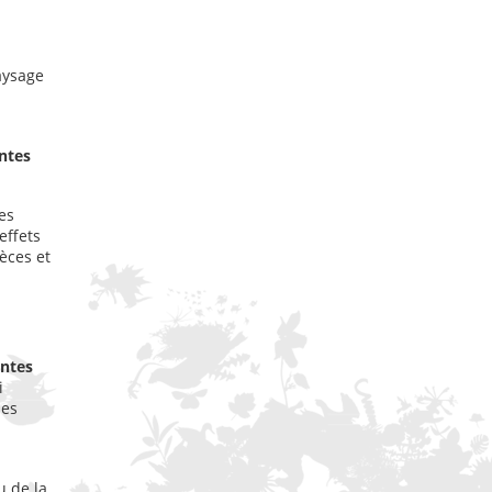
aysage
ntes
es
effets
èces et
entes
i
des
 de la