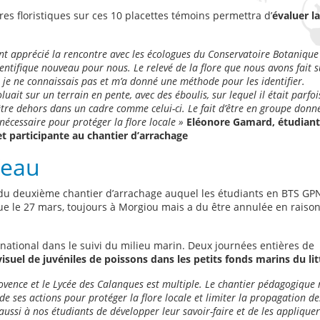
es floristiques sur ces 10 placettes témoins permettra d’
évaluer la
ement apprécié la rencontre avec les écologues du Conservatoire Botanique
ntifique nouveau pour nous. Le relevé de la flore que nous avons fait s
e je ne connaissais pas et m’a donné une méthode pour les identifier.
uait sur un terrain en pente, avec des éboulis, sur lequel il était parfoi
’être dehors dans un cadre comme celui-ci. Le fait d’être en groupe donn
nécessaire pour protéger la flore locale »
Eléonore Gamard, étudiant
participante au chantier d’arrachage
’eau
it du deuxième chantier d’arrachage auquel les étudiants en BTS GP
vue le 27 mars, toujours à Morgiou mais a du être annulée en raiso
national dans le suivi du milieu marin. Deux journées entières de
suel de juvéniles de poissons dans les petits fonds marins du lit
ovence et le Lycée des Calanques est multiple. Le chantier pédagogique
de ses actions pour protéger la flore locale et limiter la propagation de
aussi à nos étudiants de développer leur savoir-faire et de les applique