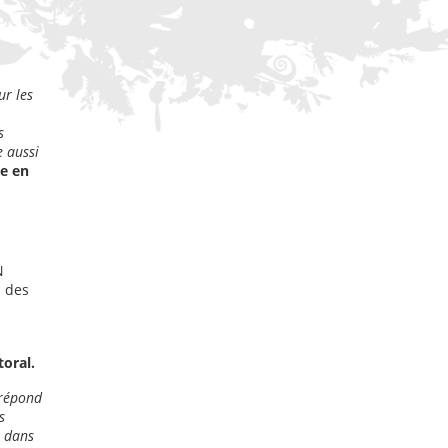
ur les
s
e aussi
e en
N
n des
toral.
 répond
s
r dans