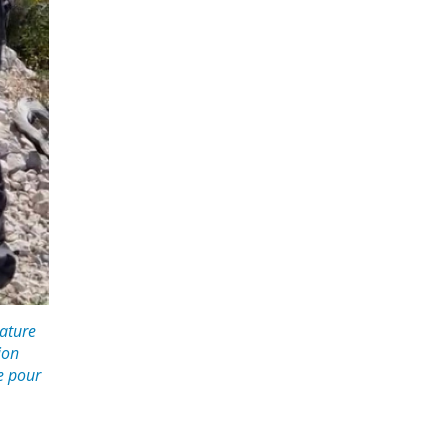
Nature
ion
e pour