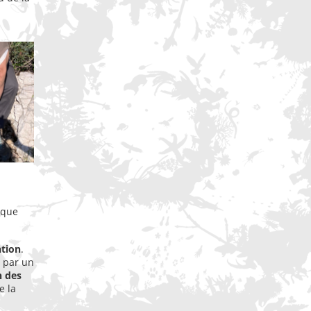
ique
ntion
.
t par un
n des
e la