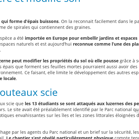
 qui forme d’épais buissons
. On la reconnait facilement dans le p
me de spirales qui contiennent des graines.
espèce a été
importée en Europe pour embellir jardins et espaces
 espaces naturels et est aujourd’hui
reconnue comme l’une des pla
.
uzerne peut modifier les propriétés du sol où elle pousse
grâce à s
s épais que forment ses feuilles mortes pourraient aussi avoir des 
ronnement. Ce faisant, elle limite le développement des autres esp
e locale
.
couteaux scie
aux scie que
les 13 étudiants se sont attaqués aux luzernes des p
s. Le site avait été préalablement identifié par le Parc national qu
iques envahissantes sur les îles et les zones littorales éloignées 
age par les agents du Parc national et un brief sur la sécurité, les
il.
Le chantier s’est révélé particulièrement physique
compte tenu